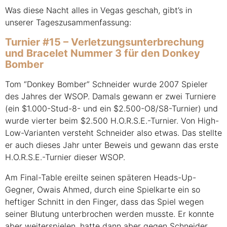
Was diese Nacht alles in Vegas geschah, gibt’s in
unserer Tageszusammenfassung:
Turnier #15 – Verletzungsunterbrechung
und Bracelet Nummer 3 für den Donkey
Bomber
Tom “Donkey Bomber” Schneider wurde 2007 Spieler
des Jahres der
WSOP
. Damals gewann er zwei Turniere
(ein $1.000-Stud-8- und ein $2.500-O8/S8-Turnier) und
wurde vierter beim $2.500 H.O.R.S.E.-Turnier. Von High-
Low-Varianten versteht Schneider also etwas. Das stellte
er auch dieses Jahr unter Beweis und gewann das erste
H.O.R.S.E.-Turnier dieser
WSOP
.
Am Final-Table ereilte seinen späteren Heads-Up-
Gegner, Owais Ahmed, durch eine Spielkarte ein so
heftiger Schnitt in den Finger, dass das Spiel wegen
seiner Blutung unterbrochen werden musste. Er konnte
aber weiterspielen, hatte dann aber gegen Schneider