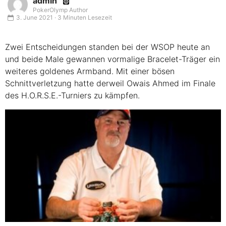
admin
PokerOlymp Author
3. June 2021 · 3 Minuten Lesezeit
Zwei Entscheidungen standen bei der
WSOP
heute an
und beide Male gewannen vormalige Bracelet-Träger ein
weiteres goldenes Armband. Mit einer bösen
Schnittverletzung hatte derweil Owais Ahmed im Finale
des H.O.R.S.E.-Turniers zu kämpfen.