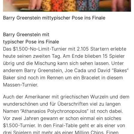
Barry Greenstein mittypischer Pose ins Finale
Barry Greenstein mit
typischer Pose ins Finale
Das $1.500-No-Limit-Turnier mit 2.105 Startern erlebte
heute seinen zweiten Tag. Am Ende blieben 15 Spieler
übrig und die Mischung kann sich sehen lassen. Unter
anderem Barry Greenstein, Joe Cada und David “Bakes”
Baker sind noch im Rennen um ein Bracelet in diesem
Massen-Turnier.
Auch der Amerikaner mit griechischen Wurzeln und dem
wunderschönen und für Überschriften viel zu langen
Namen “Athanasios Polychronopoulos” ist noch dabei.
Vor zwei Jahren gewann er schon einmal ein solches
$1.500-Turnier. In den Final-Table geht er als einer von
drei Spielern mit mehr als einer Million Chips. Einen