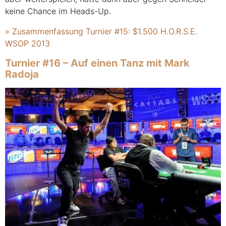
keine Chance im Heads-Up.
» Zusammenfassung Turnier #15: $1.500 H.O.R.S.E.
WSOP 2013
Turnier #16 – Auf einen Tanz mit Mark
Radoja