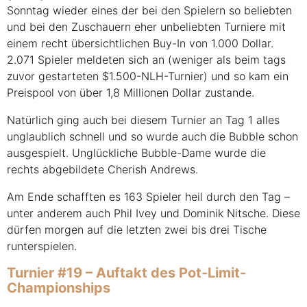
Sonntag wieder eines der bei den Spielern so beliebten
und bei den Zuschauern eher unbeliebten Turniere mit
einem recht übersichtlichen Buy-In von 1.000 Dollar.
2.071 Spieler meldeten sich an (weniger als beim tags
zuvor gestarteten $1.500-NLH-Turnier) und so kam ein
Preispool von über 1,8 Millionen Dollar zustande.
Natürlich ging auch bei diesem Turnier an Tag 1 alles
unglaublich schnell und so wurde auch die Bubble schon
ausgespielt. Unglückliche Bubble-Dame wurde die
rechts abgebildete Cherish Andrews.
Am Ende schafften es 163 Spieler heil durch den Tag –
unter anderem auch Phil Ivey und Dominik Nitsche. Diese
dürfen morgen auf die letzten zwei bis drei Tische
runterspielen.
Turnier #19 – Auftakt des Pot-Limit-
Championships