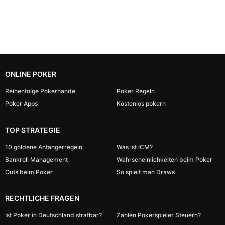
ONLINE POKER
Reihenfolge Pokerhände
Poker Regeln
Poker Apps
Kostenlos pokern
TOP STRATEGIE
10 goldene Anfängerregeln
Was ist ICM?
Bankroll Management
Wahrscheinlichkeiten beim Poker
Outs beim Poker
So spielt man Draws
RECHTLICHE FRAGEN
Ist Poker in Deutschland strafbar?
Zahlen Pokerspieler Steuern?