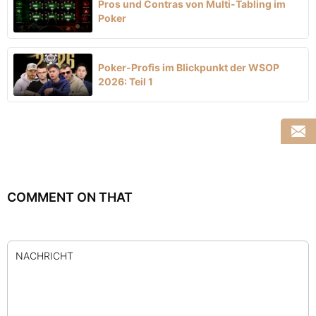
Pros und Contras von Multi-Tabling im
Poker
Poker-Profis im Blickpunkt der WSOP
2026: Teil 1
COMMENT ON THAT
NACHRICHT