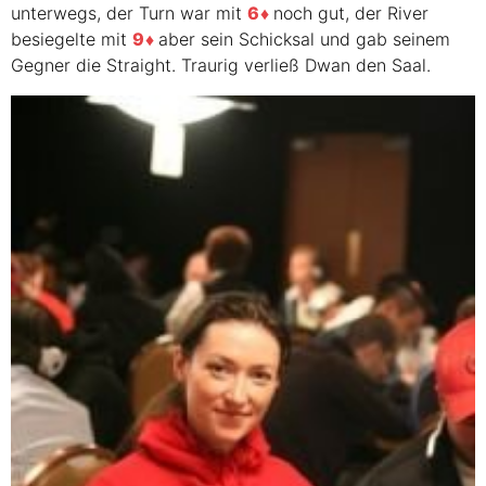
unterwegs, der Turn war mit
6
noch gut, der River
besiegelte mit
9
aber sein Schicksal und gab seinem
Gegner die Straight. Traurig verließ Dwan den Saal.