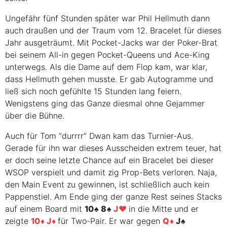
Ungefähr fünf Stunden später war Phil Hellmuth dann
auch draußen und der Traum vom 12. Bracelet für dieses
Jahr ausgeträumt. Mit Pocket-Jacks war der Poker-Brat
bei seinem All-in gegen Pocket-Queens und Ace-King
unterwegs. Als die Dame auf dem Flop kam, war klar,
dass Hellmuth gehen musste. Er gab Autogramme und
ließ sich noch gefühlte 15 Stunden lang feiern.
Wenigstens ging das Ganze diesmal ohne Gejammer
über die Bühne.
Auch für Tom “durrrr” Dwan kam das Turnier-Aus.
Gerade für ihn war dieses Ausscheiden extrem teuer, hat
er doch seine letzte Chance auf ein Bracelet bei dieser
WSOP
verspielt und damit zig Prop-Bets verloren. Naja,
den Main Event zu gewinnen, ist schließlich auch kein
Pappenstiel. Am Ende ging der ganze Rest seines Stacks
auf einem Board mit
10
8
J
in die Mitte und er
zeigte
10
J
für Two-Pair. Er war gegen
Q
J