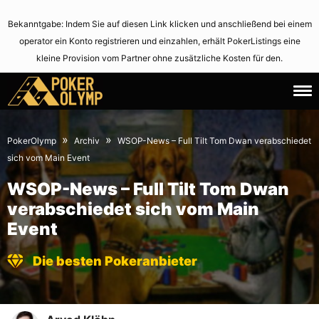
Bekanntgabe: Indem Sie auf diesen Link klicken und anschließend bei einem
operator ein Konto registrieren und einzahlen, erhält PokerListings eine
kleine Provision vom Partner ohne zusätzliche Kosten für den.
8.
June
July
2,
»
»
PokerOlymp
Archiv
WSOP-News – Full Tilt Tom Dwan verabschiedet
2010
2021
sich vom Main Event
WSOP-News – Full Tilt Tom Dwan
verabschiedet sich vom Main
Event
Die besten Pokeranbieter