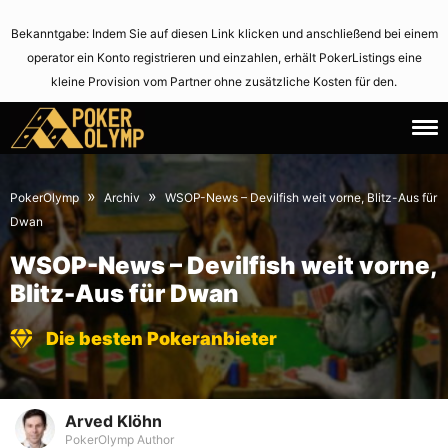
Bekanntgabe: Indem Sie auf diesen Link klicken und anschließend bei einem
operator ein Konto registrieren und einzahlen, erhält PokerListings eine
kleine Provision vom Partner ohne zusätzliche Kosten für den.
27.
June
June
2,
»
»
PokerOlymp
Archiv
WSOP-News – Devilfish weit vorne, Blitz-Aus für
2010
2021
Dwan
WSOP-News – Devilfish weit vorne,
Blitz-Aus für Dwan
Die besten Pokeranbieter
Arved Klöhn
PokerOlymp Author