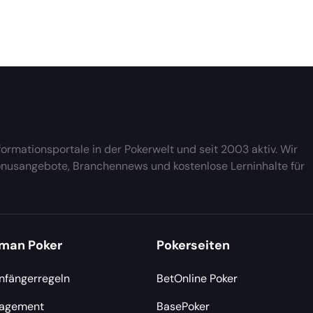
ormationsportale in der Pokerwelt und seit 2003 aktiv. Wir
onusangebote, Branchennews und kostenlose Lerninhalte für
 man Poker
Pokerseiten
nfängerregeln
BetOnline Poker
nagement
BasePoker