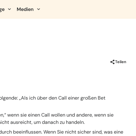
ge
Medien
Nachrichten
Aktionen
Blog
Teilen
olgende: „Als ich über den Call einer großen Bet
en,“ wenn sie einen Call wollen und andere, wenn sie
nicht ausreicht, um danach zu handeln.
adurch beeinflussen. Wenn Sie nicht sicher sind, was eine