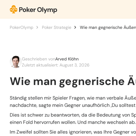
PokerOlymp
Poker Strategie
Wie man gegnerische Äußeru
Geschrieben von
Arved Klöhn
Zuletzt aktualisiert: August 3, 2026
Wie man gegnerische Ä
Ständig stellen mir Spieler Fragen, wie man verbale Äuße
nachdachte, sagte mein Gegner unaufhörlich ‚Du solltest 
Dies ist schwer zu beantworten, da die Bedeutung von Spie
einen Fold hervorrufen wollen. Und manche wechseln ab. 
Im Zweifel sollten Sie alles ignorieren, was Ihre Gegner 