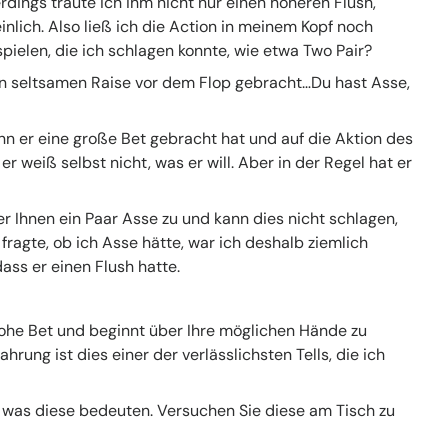
rdings traute ich ihm nicht nur einen höheren Flush,
nlich. Also ließ ich die Action in meinem Kopf noch
ielen, die ich schlagen konnte, wie etwa Two Pair?
en seltsamen Raise vor dem Flop gebracht…Du hast Asse,
enn er eine große Bet gebracht hat und auf die Aktion des
r weiß selbst nicht, was er will. Aber in der Regel hat er
er Ihnen ein Paar Asse zu und kann dies nicht schlagen,
 fragte, ob ich Asse hätte, war ich deshalb ziemlich
dass er einen Flush hatte.
e hohe Bet und beginnt über Ihre möglichen Hände zu
rung ist dies einer der verlässlichsten Tells, die ich
n, was diese bedeuten. Versuchen Sie diese am Tisch zu