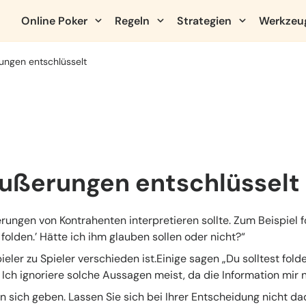
Online Poker
Regeln
Strategien
Werkzeu
ngen entschlüsselt
Pokerseiten
Pokerregeln
Poker Strategie
Poker Rechner
Poker um Echtgeld
Reihenfolge der Poker-
Texas Holdem Strategien
Poker Tracker
Hände
Poker Bonus
Pokerpsychologie
Pokerbegriffe
Mobile Poker Apps
Bankroll-Management
ußerungen entschlüsselt
Texas Hold’em
Kostenlos Poker
Preflop-Strategie beim
Poker
rungen von Kontrahenten interpretieren sollte. Zum Beispiel f
folden.’ Hätte ich ihm glauben sollen oder nicht?“
ler zu Spieler verschieden ist.Einige sagen „Du solltest fold
Ich ignoriere solche Aussagen meist, da die Information mir 
von sich geben. Lassen Sie sich bei Ihrer Entscheidung nicht d