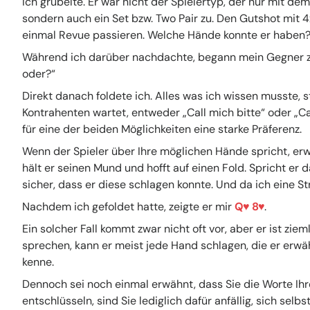
Ich grübelte. Er war nicht der Spielertyp, der nur mit de
sondern auch ein Set bzw. Two Pair zu. Den Gutshot mit 4
einmal Revue passieren. Welche Hände konnte er haben? 
Während ich darüber nachdachte, begann mein Gegner zu
oder?“
Direkt danach foldete ich. Alles was ich wissen musste, 
Kontrahenten wartet, entweder „Call mich bitte“ oder „Call
für eine der beiden Möglichkeiten eine starke Präferenz.
Wenn der Spieler über Ihre möglichen Hände spricht, erwä
hält er seinen Mund und hofft auf einen Fold. Spricht er 
sicher, dass er diese schlagen konnte. Und da ich eine Str
Nachdem ich gefoldet hatte, zeigte er mir
Q
8
.
Ein solcher Fall kommt zwar nicht oft vor, aber er ist zi
sprechen, kann er meist jede Hand schlagen, die er erwähn
kenne.
Dennoch sei noch einmal erwähnt, dass Sie die Worte Ihr
entschlüsseln, sind Sie lediglich dafür anfällig, sich selbs