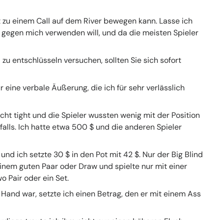
t zu einem Call auf dem River bewegen kann. Lasse ich
te gegen mich verwenden will, und da die meisten Spieler
zu entschlüsseln versuchen, sollten Sie sich sofort
r eine verbale Äußerung, die ich für sehr verlässlich
echt tight und die Spieler wussten wenig mit der Position
falls. Ich hatte etwa 500 $ und die anderen Spieler
nd ich setzte 30 $ in den Pot mit 42 $. Nur der Big Blind
 einem guten Paar oder Draw und spielte nur mit einer
o Pair oder ein Set.
e Hand war, setzte ich einen Betrag, den er mit einem Ass