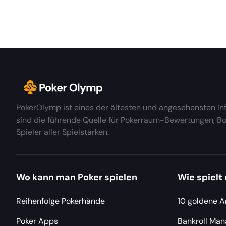
PokerOlymp ist eines der ältesten und angesehensten Inf
sind die führende Quelle für Pokerraum-Bewertungen, B
Spieler aller Spielstärken.
Wo kann man Poker spielen
Wie spielt
Reihenfolge Pokerhände
10 goldene A
Poker Apps
Bankroll Ma