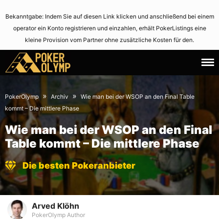
Bekanntgabe: Indem Sie auf diesen Link klicken und anschließend bei einem
operator ein Konto registrieren und einzahlen, erhält PokerListings eine
kleine Provision vom Partner ohne zusätzliche Kosten für den.
27.
June
July
14,
»
»
PokerOlymp
Archiv
Wie man bei der WSOP an den Final Table
2010
2021
kommt – Die mittlere Phase
Wie man bei der WSOP an den Final
Table kommt – Die mittlere Phase
Die besten Pokeranbieter
Arved Klöhn
PokerOlymp Author