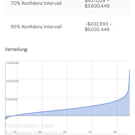
$437.029 –
70% Konfidenz Intervall
$3.630.448
-$432.893 –
95% Konfidenz Intervall
$6.035.446
Verteilung