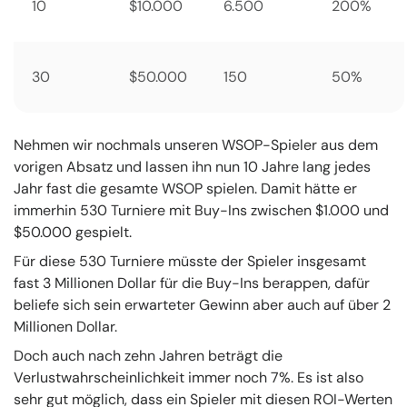
10
$10.000
6.500
200%
30
$50.000
150
50%
Nehmen wir nochmals unseren WSOP-Spieler aus dem
vorigen Absatz und lassen ihn nun 10 Jahre lang jedes
Jahr fast die gesamte WSOP spielen. Damit hätte er
immerhin 530 Turniere mit Buy-Ins zwischen $1.000 und
$50.000 gespielt.
Für diese 530 Turniere müsste der Spieler insgesamt
fast 3 Millionen Dollar für die Buy-Ins berappen, dafür
beliefe sich sein erwarteter Gewinn aber auch auf über 2
Millionen Dollar.
Doch auch nach zehn Jahren beträgt die
Verlustwahrscheinlichkeit immer noch 7%. Es ist also
sehr gut möglich, dass ein Spieler mit diesen ROI-Werten