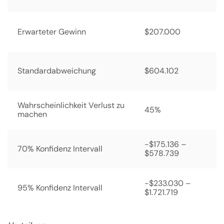
Erwarteter Gewinn
$207.000
Standardabweichung
$604.102
Wahrscheinlichkeit Verlust zu
45%
machen
-$175.136 –
70% Konfidenz Intervall
$578.739
-$233.030 –
95% Konfidenz Intervall
$1.721.719