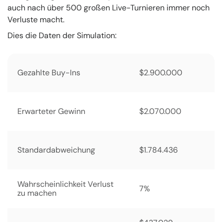
auch nach über 500 großen Live-Turnieren immer noch
Verluste macht.
Dies die Daten der Simulation:
Gezahlte Buy-Ins
$2.900.000
Erwarteter Gewinn
$2.070.000
Standardabweichung
$1.784.436
Wahrscheinlichkeit Verlust
7%
zu machen