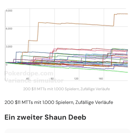
200 $11 MTTs mit 1.000 Spielern, Zufällige Verläufe
200 $11 MTTs mit 1.000 Spielern, Zufällige Verläufe
Ein zweiter Shaun Deeb