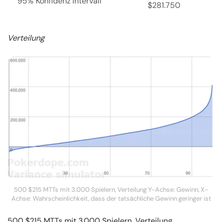
95% Konfidenz Intervall
$281.750
Verteilung
500 $215 MTTs mit 3.000 Spielern, Verteilung Y-Achse: Gewinn, X-
Achse: Wahrscheinlichkeit, dass der tatsächliche Gewinn geringer ist
500 $215 MTTs mit 3.000 Spielern, Verteilung