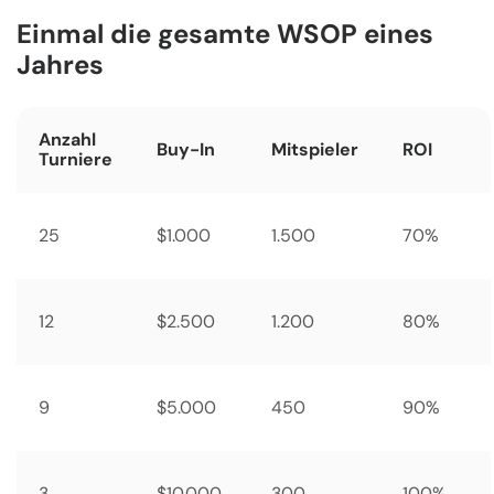
Einmal die gesamte WSOP eines
Jahres
Anzahl
Buy-In
Mitspieler
ROI
Turniere
25
$1.000
1.500
70%
12
$2.500
1.200
80%
9
$5.000
450
90%
3
$10.000
300
100%