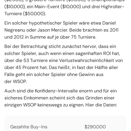
($10.000), ein Main-Event ($10.000) und drei Highroller-
Turniere ($50.000).
Ein solcher hypothetischer Spieler wäre etwa Daniel
Negreanu oder Jason Mercier. Beide brachten es 2011
und 2012 in Summe auf je über 75 Turniere.
Bei der Betrachtung sticht zunächst hervor, dass ein
solcher Spieler, auch wenn einen sagenhaften ROI hat,
über die 53 Turniere eine Verlustwahrscheinlichkeit von
über 45 Prozent hat. Das heißt, in fast der Hälfte aller
Fälle geht ein solcher Spieler ohne Gewinn aus
der WSOP.
Auch sind die Konfidenz-Intervalle enorm und für ein
sicheres Einkommen scheint sich das Grinden einer
einzigen WSOP keineswegs zu eignen. Hier die Daten:
Gezahlte Buy-Ins
$290.000