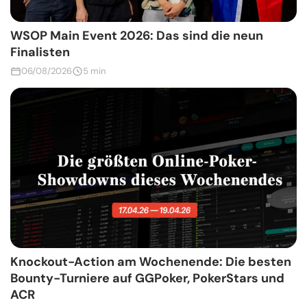
WSOP Main Event 2026: Das sind die neun
Finalisten
06/08/2026
5 min
Knockout-Action am Wochenende: Die besten
Bounty-Turniere auf GGPoker, PokerStars und
ACR