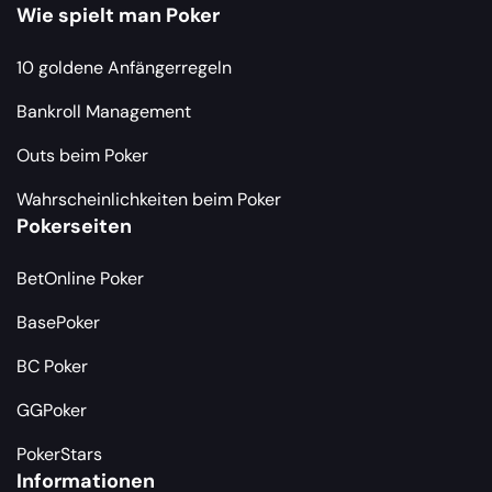
Wie spielt man Poker
10 goldene Anfängerregeln
Bankroll Management
Outs beim Poker
Wahrscheinlichkeiten beim Poker
Pokerseiten
BetOnline Poker
BasePoker
BC Poker
GGPoker
PokerStars
Informationen