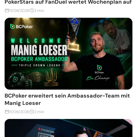
PokerStars auf FanDuel wertet Wochenplan auf
11/06/2026
2 min
BCPoker erweitert sein Ambassador-Team mit
Manig Loeser
11/06/2026
2 min