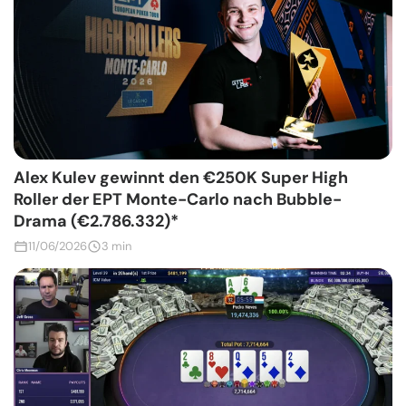
Alex Kulev gewinnt den €250K Super High
Roller der EPT Monte-Carlo nach Bubble-
Drama (€2.786.332)*
11/06/2026
3 min