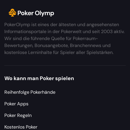
PokerOlymp ist eines der ältesten und angesehensten
Informationsportale in der Pokerwelt und seit 2003 aktiv.
Wir sind die führende Quelle für Pokerraum-
Bewertungen, Bonusangebote, Branchennews und
kostenlose Lerninhalte für Spieler aller Spielstärken.
Wo kann man Poker spielen
Reihenfolge Pokerhände
Poker Apps
Poker Regeln
Kostenlos Poker