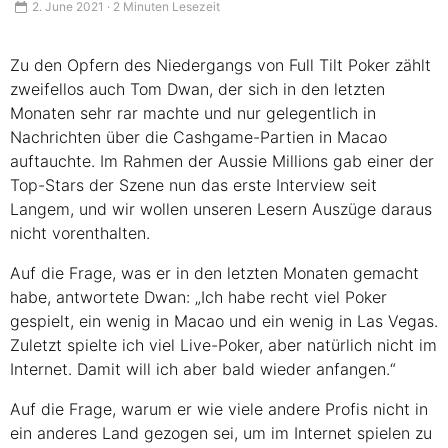
2. June 2021 · 2 Minuten Lesezeit
Zu den Opfern des Niedergangs von Full Tilt Poker zählt
zweifellos auch Tom Dwan, der sich in den letzten
Monaten sehr rar machte und nur gelegentlich in
Nachrichten über die Cashgame-Partien in Macao
auftauchte. Im Rahmen der Aussie Millions gab einer der
Top-Stars der Szene nun das erste Interview seit
Langem, und wir wollen unseren Lesern Auszüge daraus
nicht vorenthalten.
Auf die Frage, was er in den letzten Monaten gemacht
habe, antwortete Dwan: „Ich habe recht viel Poker
gespielt, ein wenig in Macao und ein wenig in Las Vegas.
Zuletzt spielte ich viel Live-Poker, aber natürlich nicht im
Internet. Damit will ich aber bald wieder anfangen.“
Auf die Frage, warum er wie viele andere Profis nicht in
ein anderes Land gezogen sei, um im Internet spielen zu