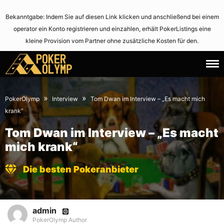
Bekanntgabe: Indem Sie auf diesen Link klicken und anschließend bei einem
operator ein Konto registrieren und einzahlen, erhält PokerListings eine
kleine Provision vom Partner ohne zusätzliche Kosten für den.
28.
June
January
2,
»
»
PokerOlymp
Interview
Tom Dwan im Interview – „Es macht mich
2012
2021
krank“
Tom Dwan im Interview – „Es macht
mich krank“
Die besten Pokeranbieter
admin
PokerOlymp Author