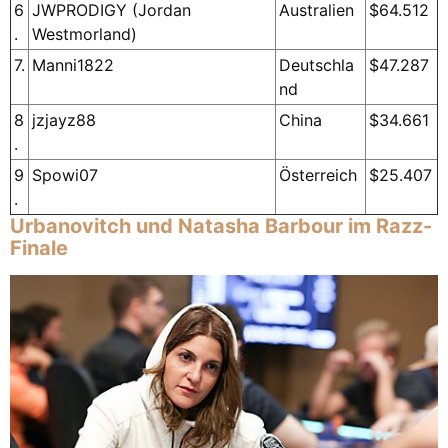
6
JWPRODIGY (Jordan
Australien
$64.512
.
Westmorland)
7.
Manni1822
Deutschla
$47.287
nd
8
jzjayz88
China
$34.661
.
9
Spowi07
Österreich
$25.407
.
Urbanovitch und Natasha Barbour im Razz-
Finale