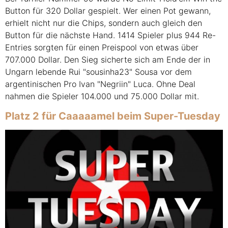
Button für 320 Dollar gespielt. Wer einen Pot gewann,
erhielt nicht nur die Chips, sondern auch gleich den
Button für die nächste Hand. 1414 Spieler plus 944 Re-
Entries sorgten für einen Preispool von etwas über
707.000 Dollar. Den Sieg sicherte sich am Ende der in
Ungarn lebende Rui "sousinha23" Sousa vor dem
argentinischen Pro Ivan "Negriin" Luca. Ohne Deal
nahmen die Spieler 104.000 und 75.000 Dollar mit.
Platz 2 für Caaaaamel beim Super-Tuesday