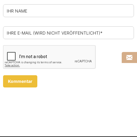
IHR NAME
IHRE E-MAIL (WIRD NICHT VERÖFFENTLICHT)*