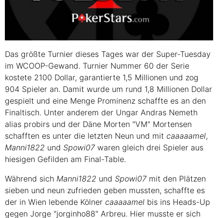
Das größte Turnier dieses Tages war der Super-Tuesday
im WCOOP-Gewand. Turnier Nummer 60 der Serie
kostete 2100 Dollar, garantierte 1,5 Millionen und zog
904 Spieler an. Damit wurde um rund 1,8 Millionen Dollar
gespielt und eine Menge Prominenz schaffte es an den
Finaltisch. Unter anderem der Ungar Andras Nemeth
alias probirs und der Däne Morten "VM" Mortensen
schafften es unter die letzten Neun und mit
caaaaamel
,
Manni1822
und
Spowi07
waren gleich drei Spieler aus
hiesigen Gefilden am Final-Table.
Während sich
Manni1822
und
Spowi07
mit den Plätzen
sieben und neun zufrieden geben mussten, schaffte es
der in Wien lebende Kölner
caaaaamel
bis ins Heads-Up
gegen Jorge "jorginho88" Arbreu. Hier musste er sich