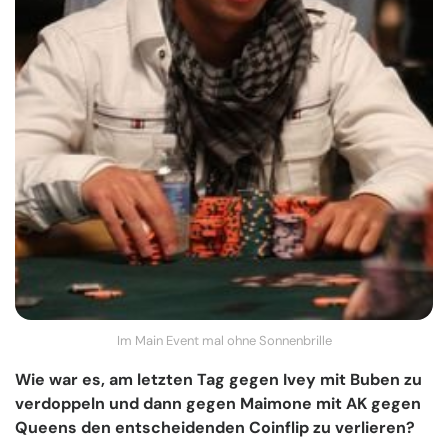
Im Main Event mal ohne Sonnenbrille
Wie war es, am letzten Tag gegen Ivey mit Buben zu
verdoppeln und dann gegen Maimone mit AK gegen
Queens den entscheidenden Coinflip zu verlieren?