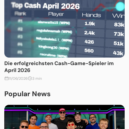
Die erfolgreichsten Cash-Game-Spieler im
April 2026
11/06/2026
3 min
Popular News