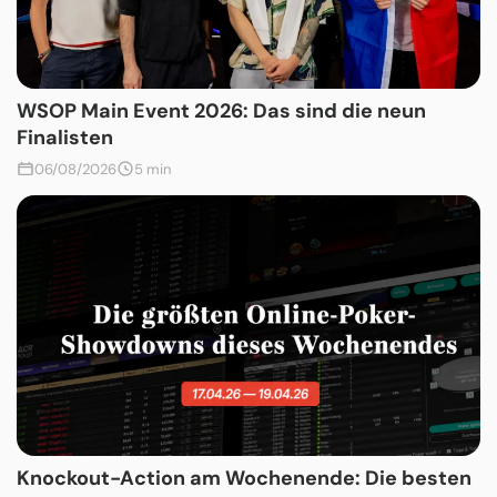
WSOP Main Event 2026: Das sind die neun
Finalisten
06/08/2026
5 min
Knockout-Action am Wochenende: Die besten