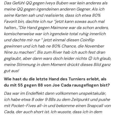
Das Gefühl QQ gegen Iveys Buben war kein anderes als
meine QQ gegen irgendeinen anderen Gegner. Als ich
seine Karten sah und realisierte, dass ich etwa 80%
Favorit bin, dachte ich nur “jetzt kann sowas auch mal
halten…”Die Hand gegen Maimone war da schon anders,
komischerweise war ich irgendwie total ruhig innerlich
und dachte mir nur ” jetzt einmal diesen Coinflip
gewinnen und ich hab ne 80% Chance, die November
Nine zu machen”. Bis zum River hab ich auch fest dran
geglaubt, aber dann wars doch leider nichts 😉 Ich glaub,
meine Stimmung in dem Moment drückt dieses Bild ganz
gut aus!
Wie hast du die letzte Hand des Turniers erlebt, als
du mit 55 gegen 88 von Joe Cada rausgeflogen bist?
Das war im Endeffekt dann vollkommen unspektakulär,
ich habe etwa 8 oder 9 BBs zu dem Zeitpunkt und pushe
mit Pocket-Fives all-in und bekomme einen Snapcall von
Cada, der auch short ist. Ich wusste, dass ich in dem