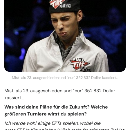
Mist, als 23. ausgeschieden und “nur” 352.832 Dollar kassiert…
Mist, als 23. ausgeschieden und “nur” 352.832 Dollar
kassiert…
Was sind deine Pläne für die Zukunft? Welche
größeren Turniere wirst du spielen?
Ich werde wohl einige EPTs spielen, wobei die