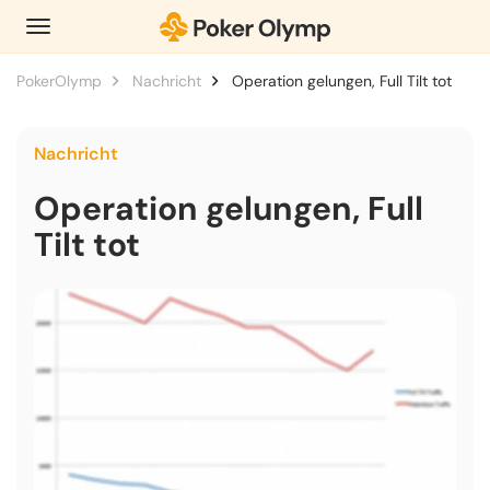
PokerOlymp
Nachricht
Operation gelungen, Full Tilt tot
Nachricht
Operation gelungen, Full
Tilt tot