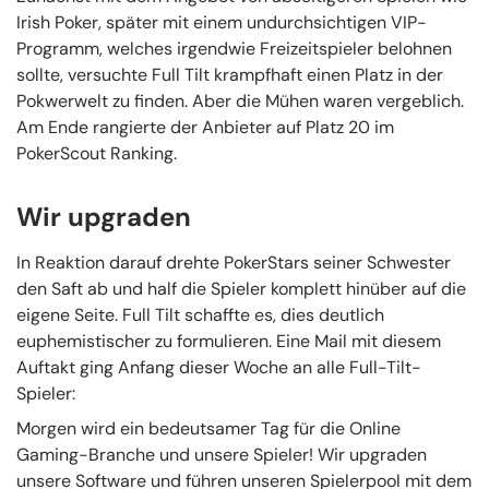
Irish Poker, später mit einem undurchsichtigen VIP-
Programm, welches irgendwie Freizeitspieler belohnen
sollte, versuchte Full Tilt krampfhaft einen Platz in der
Pokwerwelt zu finden. Aber die Mühen waren vergeblich.
Am Ende rangierte der Anbieter auf Platz 20 im
PokerScout Ranking.
Wir upgraden
In Reaktion darauf drehte PokerStars seiner Schwester
den Saft ab und half die Spieler komplett hinüber auf die
eigene Seite. Full Tilt schaffte es, dies deutlich
euphemistischer zu formulieren. Eine Mail mit diesem
Auftakt ging Anfang dieser Woche an alle Full-Tilt-
Spieler:
Morgen wird ein bedeutsamer Tag für die Online
Gaming-Branche und unsere Spieler! Wir upgraden
unsere Software und führen unseren Spielerpool mit dem