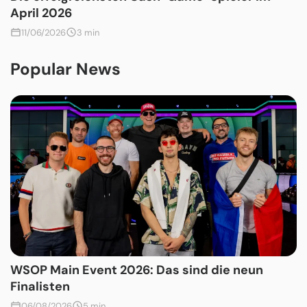
April 2026
11/06/2026
3 min
Popular News
WSOP Main Event 2026: Das sind die neun
Finalisten
06/08/2026
5 min