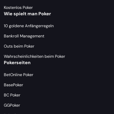
Kostenlos Poker
Wie spielt man Poker
10 goldene Anfängerregeln
Bankroll Management
Outs beim Poker
Wahrscheinlichkeiten beim Poker
Pokerseiten
BetOnline Poker
BasePoker
BC Poker
GGPoker