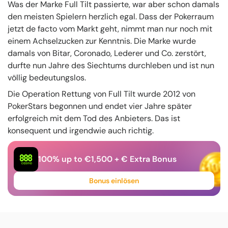
Was der Marke Full Tilt passierte, war aber schon damals
den meisten Spielern herzlich egal. Dass der Pokerraum
jetzt de facto vom Markt geht, nimmt man nur noch mit
einem Achselzucken zur Kenntnis. Die Marke wurde
damals von Bitar, Coronado, Lederer und Co. zerstört,
durfte nun Jahre des Siechtums durchleben und ist nun
völlig bedeutungslos.
Die Operation Rettung von Full Tilt wurde 2012 von
PokerStars begonnen und endet vier Jahre später
erfolgreich mit dem Tod des Anbieters. Das ist
konsequent und irgendwie auch richtig.
100% up to €1,500 + € Extra Bonus
Bonus einlösen