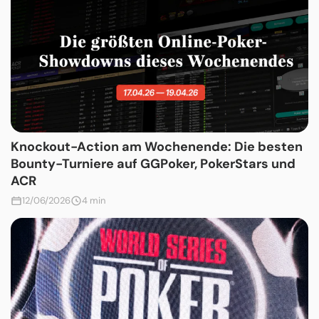
Knockout-Action am Wochenende: Die besten
Bounty-Turniere auf GGPoker, PokerStars und
ACR
12/06/2026
4 min