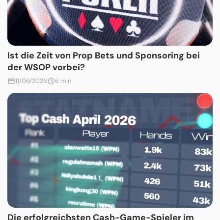
Ist die Zeit von Prop Bets und Sponsoring bei
der WSOP vorbei?
11/06/2026
6 min
Die erfolgreichsten Cash-Game-Spieler im