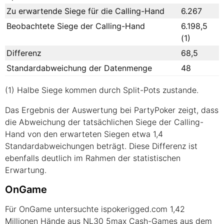
Zu erwartende Siege für die Calling-Hand
6.267
Beobachtete Siege der Calling-Hand
6.198,5
(1)
Differenz
68,5
Standardabweichung der Datenmenge
48
(1) Halbe Siege kommen durch Split-Pots zustande.
Das Ergebnis der Auswertung bei PartyPoker zeigt, dass
die Abweichung der tatsächlichen Siege der Calling-
Hand von den erwarteten Siegen etwa 1,4
Standardabweichungen beträgt. Diese Differenz ist
ebenfalls deutlich im Rahmen der statistischen
Erwartung.
OnGame
Für OnGame untersuchte ispokerigged.com 1,42
Millionen Hände aus NL30 5max Cash-Games aus dem