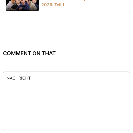
2026: Teil 1
COMMENT ON THAT
NACHRICHT