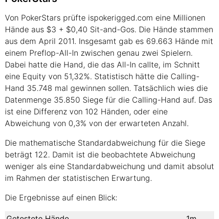
Von PokerStars prüfte ispokerigged.com eine Millionen
Hände aus $3 + $0,40 Sit-and-Gos. Die Hände stammen
aus dem April 2011. Insgesamt gab es 69.663 Hände mit
einem Preflop-All-In zwischen genau zwei Spielern.
Dabei hatte die Hand, die das All-In callte, im Schnitt
eine Equity von 51,32%. Statistisch hätte die Calling-
Hand 35.748 mal gewinnen sollen. Tatsächlich wies die
Datenmenge 35.850 Siege für die Calling-Hand auf. Das
ist eine Differenz von 102 Händen, oder eine
Abweichung von 0,3% von der erwarteten Anzahl.
Die mathematische Standardabweichung für die Siege
beträgt 122. Damit ist die beobachtete Abweichung
weniger als eine Standardabweichung und damit absolut
im Rahmen der statistischen Erwartung.
Die Ergebnisse auf einen Blick:
Getestete Hände
1m