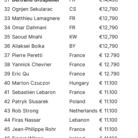
32
Ognjen Sekularac
CS
€12,790
33
Matthieu Lamagnere
FR
€12,790
34
Omar Dahmani
FR
€12,790
35
Saoud Mnahi
KW
€12,790
36
Aliaksei Boika
BY
€12,790
37
Pierre Peretti
France
€ 12.790
38
Yannick Chevrier
France
€ 12.790
39
Eric Qu
France
€ 12.790
40
Marton Czuczor
Hungary
€ 11.100
41
Sebastien Lebaron
France
€ 11.100
42
Patryk Slusarek
Poland
€ 11.100
43
Rob Strong
Netherlands
€ 11.100
44
Firas Nassar
Lebanon
€ 11.100
45
Jean-Philippe Rohr
France
€ 11.100