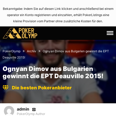
Bekanntgabe: Indem Sie auf diesen Link klicken und anschließend bei einem
operator ein Konto registrieren und einzahlen, erhält PokerListings eine
kleine Provision vom Partner ohne zusätzliche Kosten für den.
8.
June
February
2,
»
»
PokerOlymp
Archiv
Ognyan Dimov aus Bulgarien gewinnt die EPT
2015
2021
Deauville 2015!
Ognyan Dimov aus Bulgarien
gewinnt die EPT Deauville 2015!
Die besten Pokeranbieter
admin
PokerOlymp Author