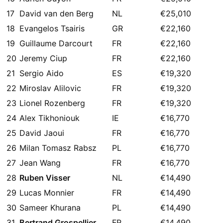
17
David van den Berg
NL
€25,010
18
Evangelos Tsairis
GR
€22,160
19
Guillaume Darcourt
FR
€22,160
20
Jeremy Ciup
FR
€22,160
21
Sergio Aido
ES
€19,320
22
Miroslav Alilovic
FR
€19,320
23
Lionel Rozenberg
FR
€19,320
24
Alex Tikhoniouk
IE
€16,770
25
David Jaoui
FR
€16,770
26
Milan Tomasz Rabsz
PL
€16,770
27
Jean Wang
FR
€16,770
28
Ruben Visser
NL
€14,490
29
Lucas Monnier
FR
€14,490
30
Sameer Khurana
PL
€14,490
31
Bertrand Grospellier
FR
€14,490