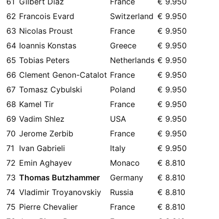
61
Gilbert Diaz
France
€ 9.950
62
Francois Evard
Switzerland
€ 9.950
63
Nicolas Proust
France
€ 9.950
64
Ioannis Konstas
Greece
€ 9.950
65
Tobias Peters
Netherlands
€ 9.950
66
Clement Genon-Catalot
France
€ 9.950
67
Tomasz Cybulski
Poland
€ 9.950
68
Kamel Tir
France
€ 9.950
69
Vadim Shlez
USA
€ 9.950
70
Jerome Zerbib
France
€ 9.950
71
Ivan Gabrieli
Italy
€ 9.950
72
Emin Aghayev
Monaco
€ 8.810
73
Thomas Butzhammer
Germany
€ 8.810
74
Vladimir Troyanovskiy
Russia
€ 8.810
75
Pierre Chevalier
France
€ 8.810