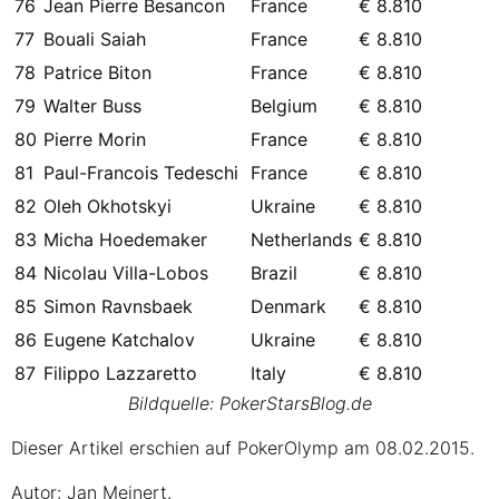
76
Jean Pierre Besancon
France
€ 8.810
77
Bouali Saiah
France
€ 8.810
78
Patrice Biton
France
€ 8.810
79
Walter Buss
Belgium
€ 8.810
80
Pierre Morin
France
€ 8.810
81
Paul-Francois Tedeschi
France
€ 8.810
82
Oleh Okhotskyi
Ukraine
€ 8.810
83
Micha Hoedemaker
Netherlands
€ 8.810
84
Nicolau Villa-Lobos
Brazil
€ 8.810
85
Simon Ravnsbaek
Denmark
€ 8.810
86
Eugene Katchalov
Ukraine
€ 8.810
87
Filippo Lazzaretto
Italy
€ 8.810
Bildquelle: PokerStarsBlog.de
Dieser Artikel erschien auf PokerOlymp am 08.02.2015.
Autor: Jan Meinert.