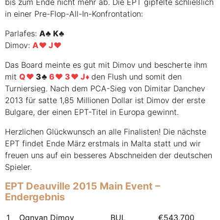
bis zum Ende nicht mehr ab. Die
EPT
gipfelte schließlich
in einer Pre-Flop-All-In-Konfrontation:
Parlafes:
A
K
Dimov:
A
J
Das Board meinte es gut mit Dimov und bescherte ihm
mit
Q
3
6
3
J
den Flush und somit den
Turniersieg. Nach dem
PCA
-Sieg von Dimitar Danchev
2013 für satte 1,85 Millionen Dollar ist Dimov der erste
Bulgare, der einen
EPT
-Titel in Europa gewinnt.
Herzlichen Glückwunsch an alle Finalisten! Die nächste
EPT
findet Ende März erstmals in Malta statt und wir
freuen uns auf ein besseres Abschneiden der deutschen
Spieler.
EPT
Deauville 2015 Main Event –
Endergebnis
1
Ognyan Dimov
BUL
€543,700