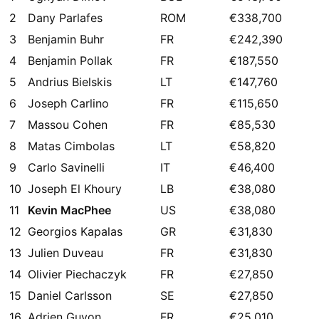
2
Dany Parlafes
ROM
€338,700
3
Benjamin Buhr
FR
€242,390
4
Benjamin Pollak
FR
€187,550
5
Andrius Bielskis
LT
€147,760
6
Joseph Carlino
FR
€115,650
7
Massou Cohen
FR
€85,530
8
Matas Cimbolas
LT
€58,820
9
Carlo Savinelli
IT
€46,400
10
Joseph El Khoury
LB
€38,080
11
Kevin MacPhee
US
€38,080
12
Georgios Kapalas
GR
€31,830
13
Julien Duveau
FR
€31,830
14
Olivier Piechaczyk
FR
€27,850
15
Daniel Carlsson
SE
€27,850
16
Adrien Guyon
FR
€25,010