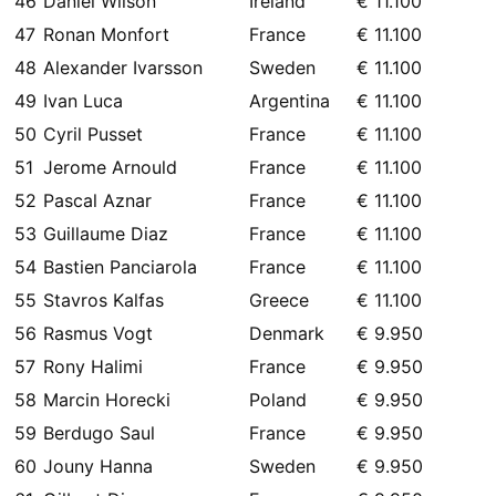
46
Daniel Wilson
Ireland
€ 11.100
47
Ronan Monfort
France
€ 11.100
48
Alexander Ivarsson
Sweden
€ 11.100
49
Ivan Luca
Argentina
€ 11.100
50
Cyril Pusset
France
€ 11.100
51
Jerome Arnould
France
€ 11.100
52
Pascal Aznar
France
€ 11.100
53
Guillaume Diaz
France
€ 11.100
54
Bastien Panciarola
France
€ 11.100
55
Stavros Kalfas
Greece
€ 11.100
56
Rasmus Vogt
Denmark
€ 9.950
57
Rony Halimi
France
€ 9.950
58
Marcin Horecki
Poland
€ 9.950
59
Berdugo Saul
France
€ 9.950
60
Jouny Hanna
Sweden
€ 9.950