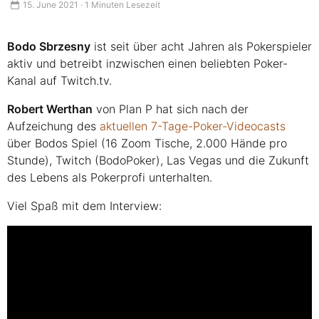
15. June 2021 · 1 Minuten Lesezeit
Bodo Sbrzesny
ist seit über acht Jahren als Pokerspieler
aktiv und betreibt inzwischen einen beliebten Poker-
Kanal auf Twitch.tv.
Robert Werthan
von Plan P hat sich nach der
Aufzeichung des
aktuellen 7-Tage-Poker-Videocasts
über Bodos Spiel (16 Zoom Tische, 2.000 Hände pro
Stunde), Twitch (BodoPoker), Las Vegas und die Zukunft
des Lebens als Pokerprofi unterhalten.
Viel Spaß mit dem Interview: