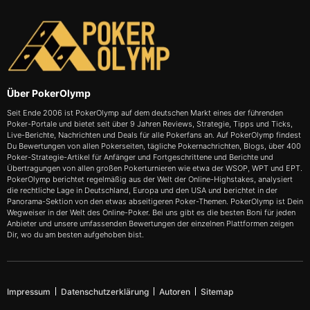
Über PokerOlymp
Seit Ende 2006 ist PokerOlymp auf dem deutschen Markt eines der führenden
Poker-Portale und bietet seit über 9 Jahren Reviews, Strategie, Tipps und Ticks,
Live-Berichte, Nachrichten und Deals für alle Pokerfans an. Auf PokerOlymp findest
Du Bewertungen von allen Pokerseiten, tägliche Pokernachrichten, Blogs, über 400
Poker-Strategie-Artikel für Anfänger und Fortgeschrittene und Berichte und
Übertragungen von allen großen Pokerturnieren wie etwa der WSOP, WPT und EPT.
PokerOlymp berichtet regelmäßig aus der Welt der Online-Highstakes, analysiert
die rechtliche Lage in Deutschland, Europa und den USA und berichtet in der
Panorama-Sektion von den etwas abseitigeren Poker-Themen. PokerOlymp ist Dein
Wegweiser in der Welt des Online-Poker. Bei uns gibt es die besten Boni für jeden
Anbieter und unsere umfassenden Bewertungen der einzelnen Plattformen zeigen
Dir, wo du am besten aufgehoben bist.
Impressum
Datenschutzerklärung
Autoren
Sitemap