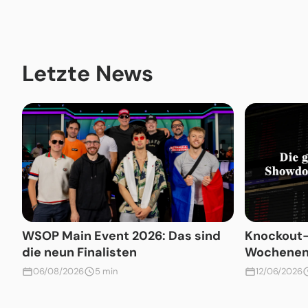
Letzte News
WSOP Main Event 2026: Das sind
Knockout
die neun Finalisten
Wochenend
Turniere a
06/08/2026
5 min
12/06/2026
und ACR