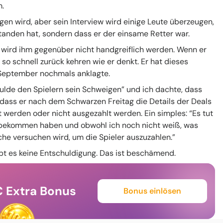
m.
n wird, aber sein Interview wird einige Leute überzeugen,
standen hat, sondern dass er der einsame Retter war.
 wird ihm gegenüber nicht handgreiflich werden. Wenn er
t so schnell zurück kehren wie er denkt. Er hat dieses
 September nochmals anklagte.
ulde den Spielern sein Schweigen” und ich dachte, dass
dass er nach dem Schwarzen Freitag die Details der Deals
t werden oder nicht ausgezahlt werden. Ein simples: “Es tut
cht bekommen haben und obwohl ich noch nicht weiß, was
iche versuchen wird, um die Spieler auszuzahlen.”
bt es keine Entschuldigung. Das ist beschämend.
€ Extra Bonus
Bonus einlösen