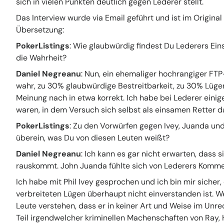
sich in vielen Punkten deutlich gegen Lederer stellt.
Das Interview wurde via Email geführt und ist im Original
Übersetzung:
PokerListings
: Wie glaubwürdig findest Du Lederers Ei
die Wahrheit?
Daniel Negreanu
: Nun, ein ehemaliger hochrangiger FTP
wahr, zu 30% glaubwürdige Bestreitbarkeit, zu 30% Lüge
Meinung nach in etwa korrekt. Ich habe bei Lederer ein
waren, in dem Versuch sich selbst als einsamen Retter da
PokerListings
: Zu den Vorwürfen gegen Ivey, Juanda un
überein, was Du von diesen Leuten weißt?
Daniel Negreanu
: Ich kann es gar nicht erwarten, dass
rauskommt. John Juanda fühlte sich von Lederers Komme
Ich habe mit Phil Ivey gesprochen und ich bin mir sicher
verbreiteten Lügen überhaupt nicht einverstanden ist. W
Leute verstehen, dass er in keiner Art und Weise im Unrec
Teil irgendwelcher kriminellen Machenschaften von Ray,