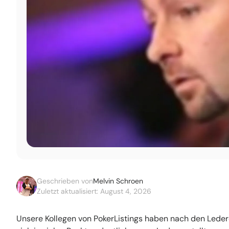
Geschrieben von
Melvin Schroen
Zuletzt aktualisiert: August 4, 2026
Unsere Kollegen von PokerListings haben nach den Leder