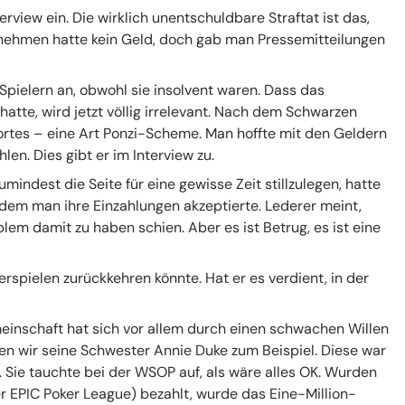
rview ein. Die wirklich unentschuldbare Straftat ist das,
rnehmen hatte kein Geld, doch gab man Pressemitteilungen
pielern an, obwohl sie insolvent waren. Dass das
atte, wird jetzt völlig irrelevant. Nach dem Schwarzen
rtes – eine Art Ponzi-Scheme. Man hoffte mit den Geldern
en. Dies gibt er im Interview zu.
mindest die Seite für eine gewisse Zeit stillzulegen, hatte
dem man ihre Einzahlungen akzeptierte. Lederer meint,
em damit zu haben schien. Aber es ist Betrug, es ist eine
erspielen zurückkehren könnte. Hat er es verdient, in der
meinschaft hat sich vor allem durch einen schwachen Willen
n wir seine Schwester Annie Duke zum Beispiel. Diese war
t. Sie tauchte bei der WSOP auf, als wäre alles OK. Wurden
er EPIC Poker League) bezahlt, wurde das Eine-Million-