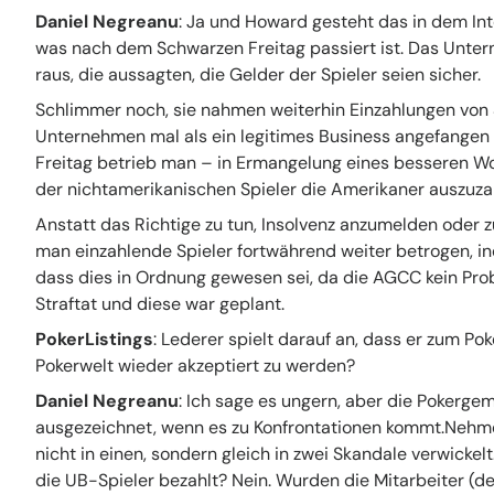
Daniel Negreanu
: Ja und Howard gesteht das in dem Inte
was nach dem Schwarzen Freitag passiert ist. Das Unte
raus, die aussagten, die Gelder der Spieler seien sicher.
Schlimmer noch, sie nahmen weiterhin Einzahlungen von S
Unternehmen mal als ein legitimes Business angefangen h
Freitag betrieb man – in Ermangelung eines besseren Wo
der nichtamerikanischen Spieler die Amerikaner auszuzahl
Anstatt das Richtige zu tun, Insolvenz anzumelden oder zu
man einzahlende Spieler fortwährend weiter betrogen, in
dass dies in Ordnung gewesen sei, da die AGCC kein Probl
Straftat und diese war geplant.
PokerListings
: Lederer spielt darauf an, dass er zum Pok
Pokerwelt wieder akzeptiert zu werden?
Daniel Negreanu
: Ich sage es ungern, aber die Pokerge
ausgezeichnet, wenn es zu Konfrontationen kommt.Nehme
nicht in einen, sondern gleich in zwei Skandale verwickel
die UB-Spieler bezahlt? Nein. Wurden die Mitarbeiter (d