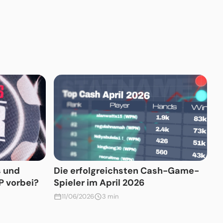
s und
Die erfolgreichsten Cash-Game-
P vorbei?
Spieler im April 2026
11/06/2026
3 min