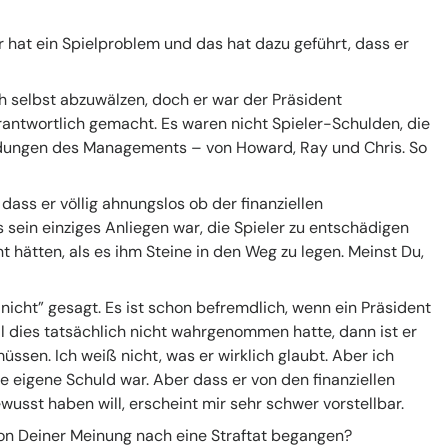
Er hat ein Spielproblem und das hat dazu geführt, dass er
h selbst abzuwälzen, doch er war der Präsident
rantwortlich gemacht. Es waren nicht Spieler-Schulden, die
idungen des Managements – von Howard, Ray und Chris. So
 dass er völlig ahnungslos ob der finanziellen
sein einziges Anliegen war, die Spieler zu entschädigen
hätten, als es ihm Steine in den Weg zu legen. Meinst Du,
iß nicht” gesagt. Es ist schon befremdlich, wenn ein Präsident
l dies tatsächlich nicht wahrgenommen hatte, dann ist er
ssen. Ich weiß nicht, was er wirklich glaubt. Aber ich
ne eigene Schuld war. Aber dass er von den finanziellen
usst haben will, erscheint mir sehr schwer vorstellbar.
on Deiner Meinung nach eine Straftat begangen?