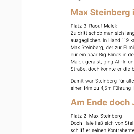
Max Steinberg 
Platz 3: Raouf Malek
Zu dritt schob man sich lan
ausgeglichen. In Hand 119 k
Max Steinberg, der zur Elim
nur ein paar Big Blinds in 
Malek geraist, ging All-In 
Straße, doch konnte er die 
Damit war Steinberg für all
einer 14m zu 4,5m Führung 
Am Ende doch 
Platz 2: Max Steinberg
Doch Hale ließ sich von Ste
schliff er seinen Kontrahen