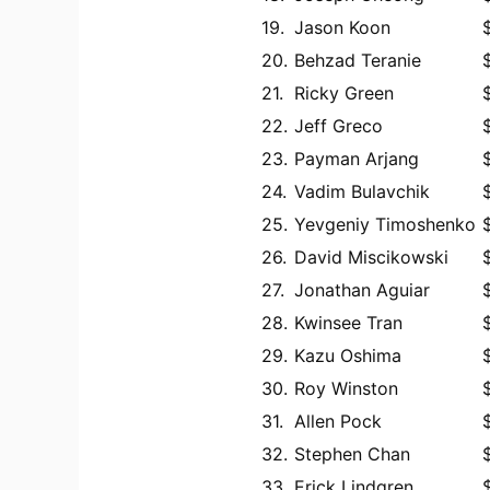
19.
Jason Koon
20.
Behzad Teranie
21.
Ricky Green
22.
Jeff Greco
23.
Payman Arjang
24.
Vadim Bulavchik
25.
Yevgeniy Timoshenko
26.
David Miscikowski
27.
Jonathan Aguiar
28.
Kwinsee Tran
29.
Kazu Oshima
30.
Roy Winston
31.
Allen Pock
32.
Stephen Chan
33.
Erick Lindgren