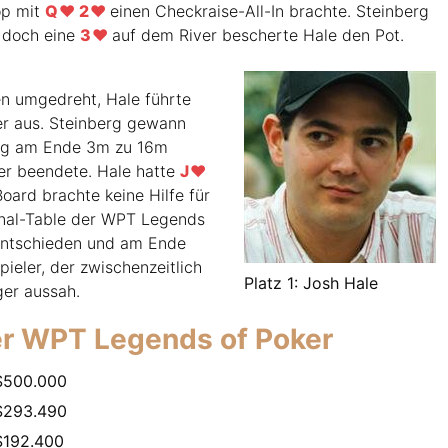
op mit
Q
2
einen Checkraise-All-In brachte. Steinberg
, doch eine
3
auf dem River bescherte Hale den Pot.
n umgedreht, Hale führte
er aus. Steinberg gewann
lag am Ende 3m zu 16m
nier beendete. Hale hatte
J
Board brachte keine Hilfe für
nal-Table der
WPT
Legends
entschieden und am Ende
ieler, der zwischenzeitlich
Platz 1: Josh Hale
ger aussah.
er
WPT
Legends of Poker
$500.000
$293.490
$192.400