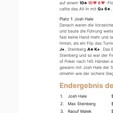
auf einem
10
10
6
-Fl
callte das All-In mit
Q
6
Platz 1: Josh Hale
Danach waren die Vorzeiche
und baute die Führung weit
fast keine Hand mehr und 
hinten, als ein Flip das Tur
J
, Steinberg
A
K
. Das 
Steinberg und so war der Fi
of Poker nach 145 Händen 
gewann mit Josh Hale der Sp
ohnehin wie der sichere Sie
Endergebnis d
1.
Josh Hale
2.
Max Steinberg
3.
Raouf Malek