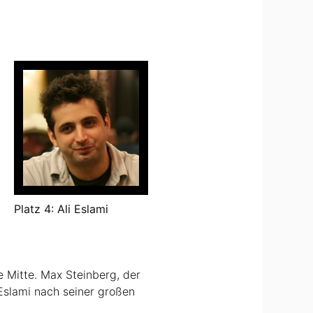
Platz 4: Ali Eslami
e Mitte. Max Steinberg, der
 Eslami nach seiner großen