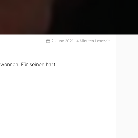
2. June 2021 · 4 Minuten Lesezeit
ewonnen. Für seinen hart