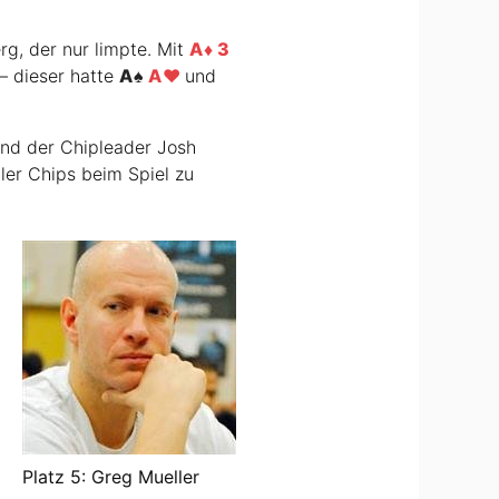
rg, der nur limpte. Mit
A
3
 – dieser hatte
A
A
und
rend der Chipleader Josh
ller Chips beim Spiel zu
Platz 5: Greg Mueller