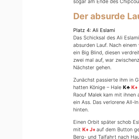
sogar am Ende des Chipcou
Der absurde Lau
Platz 4: Ali Eslami
Das Schicksal des Ali Esla
absurden Lauf. Nach einem v
ein Big Blind, diesen verdr
zwei mal auf, war zwischenz
Nächster gehen.
Zunächst passierte ihm in G
hatten Könige – Hale
K
K
Raouf Malek kam mit ihnen a
ein Ass. Das verlorene All-
hinten.
Einen Orbit später schob E
mit
K
J
auf dem Button gel
Berg- und Talfahrt nach Ha