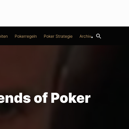
iten
Pokerregeln
Poker Strategie
Archiv
ends of Poker