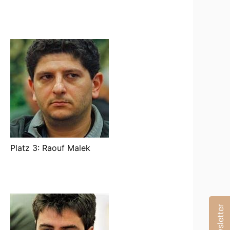
Platz 3: Raouf Malek
Newsletter