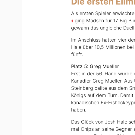
Die ersten Elim
Als ersten Spieler erwischte
ging Madsen für 17 Big Blin
gewann das ungleiche Duell
Im Anschluss hatten vier de
Hale über 10,5 Millionen bei
fünft.
Platz 5: Greg Mueller
Erst in der 56. Hand wurde 
Kanadier Greg Mueller. Aus
Steinberg callte aus dem Sm
Königs auf dem Turn. Damit 
kanadischen Ex-Eishockeypro
haben.
Das Glück von Josh Hale sch
mal Chips an seine Gegner a