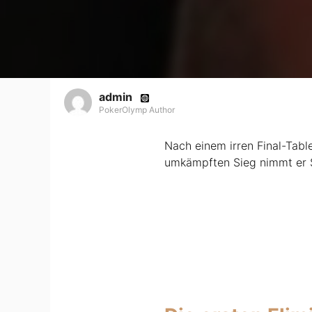
admin
PokerOlymp Author
Nach einem irren Final-Tabl
umkämpften Sieg nimmt er 