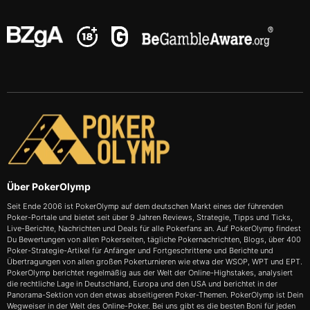
Über PokerOlymp
Seit Ende 2006 ist PokerOlymp auf dem deutschen Markt eines der führenden
Poker-Portale und bietet seit über 9 Jahren Reviews, Strategie, Tipps und Ticks,
Live-Berichte, Nachrichten und Deals für alle Pokerfans an. Auf PokerOlymp findest
Du Bewertungen von allen Pokerseiten, tägliche Pokernachrichten, Blogs, über 400
Poker-Strategie-Artikel für Anfänger und Fortgeschrittene und Berichte und
Übertragungen von allen großen Pokerturnieren wie etwa der WSOP, WPT und EPT.
PokerOlymp berichtet regelmäßig aus der Welt der Online-Highstakes, analysiert
die rechtliche Lage in Deutschland, Europa und den USA und berichtet in der
Panorama-Sektion von den etwas abseitigeren Poker-Themen. PokerOlymp ist Dein
Wegweiser in der Welt des Online-Poker. Bei uns gibt es die besten Boni für jeden