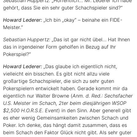
Sebastian Huppertz:
„Hoffentlich… Mr. Lederer ich habe
gehört, dass Sie ein sehr guter Schachspieler sind?“
Howard Lederer:
„Ich bin „okay“ – beinahe ein
FIDE
-
Meister.“
Sebastian Huppertz:
„Das ist gar nicht übel… Hat Ihnen
das in irgendeiner Form geholfen in Bezug auf Ihr
Pokerspiel?“
Howard Lederer:
„Das glaube ich eigentlich nicht,
vielleicht ein bisschen. Es gibt nicht allzu viele
großartige Schachspieler, die sich zu sehr guten
Pokerspielern entwickelt haben. Gerade kommt mir da
eigentlich nur Walter Browne (
Anm. d. Red.: Sechsfacher
U.S. Meister im Schach, 2ter beim diesjährigen
WSOP
$2,500 H.O.R.S.E. Event
) in den Sinn. Aber generell gibt
es eher wenig Gemeinsamkeiten zwischen Schach und
Poker. Ich denke, das hängt damit zusammen, dass es
beim Schach den Faktor Glück nicht gibt. Als sehr guter