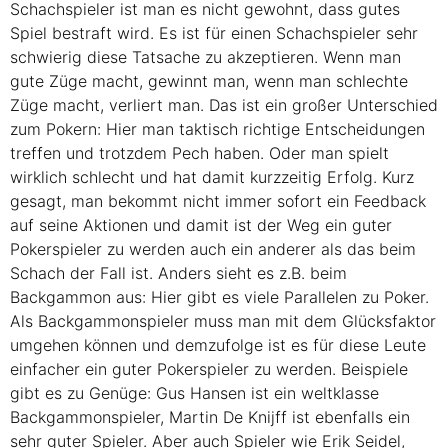
Schachspieler ist man es nicht gewohnt, dass gutes
Spiel bestraft wird. Es ist für einen Schachspieler sehr
schwierig diese Tatsache zu akzeptieren. Wenn man
gute Züge macht, gewinnt man, wenn man schlechte
Züge macht, verliert man. Das ist ein großer Unterschied
zum Pokern: Hier man taktisch richtige Entscheidungen
treffen und trotzdem Pech haben. Oder man spielt
wirklich schlecht und hat damit kurzzeitig Erfolg. Kurz
gesagt, man bekommt nicht immer sofort ein Feedback
auf seine Aktionen und damit ist der Weg ein guter
Pokerspieler zu werden auch ein anderer als das beim
Schach der Fall ist. Anders sieht es z.B. beim
Backgammon aus: Hier gibt es viele Parallelen zu Poker.
Als Backgammonspieler muss man mit dem Glücksfaktor
umgehen können und demzufolge ist es für diese Leute
einfacher ein guter Pokerspieler zu werden. Beispiele
gibt es zu Genüge: Gus Hansen ist ein weltklasse
Backgammonspieler, Martin De Knijff ist ebenfalls ein
sehr guter Spieler. Aber auch Spieler wie Erik Seidel,