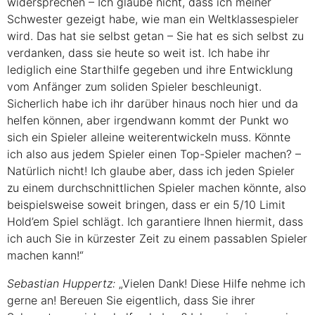
widersprechen – Ich glaube nicht, dass ich meiner
Schwester gezeigt habe, wie man ein Weltklassespieler
wird. Das hat sie selbst getan – Sie hat es sich selbst zu
verdanken, dass sie heute so weit ist. Ich habe ihr
lediglich eine Starthilfe gegeben und ihre Entwicklung
vom Anfänger zum soliden Spieler beschleunigt.
Sicherlich habe ich ihr darüber hinaus noch hier und da
helfen können, aber irgendwann kommt der Punkt wo
sich ein Spieler alleine weiterentwickeln muss. Könnte
ich also aus jedem Spieler einen Top-Spieler machen? –
Natürlich nicht! Ich glaube aber, dass ich jeden Spieler
zu einem durchschnittlichen Spieler machen könnte, also
beispielsweise soweit bringen, dass er ein 5/10 Limit
Hold’em Spiel schlägt. Ich garantiere Ihnen hiermit, dass
ich auch Sie in kürzester Zeit zu einem passablen Spieler
machen kann!“
Sebastian Huppertz:
„Vielen Dank! Diese Hilfe nehme ich
gerne an! Bereuen Sie eigentlich, dass Sie ihrer