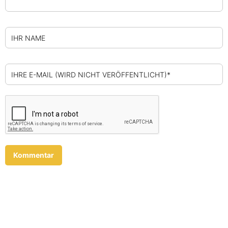
IHR NAME
IHRE E-MAIL (WIRD NICHT VERÖFFENTLICHT)*