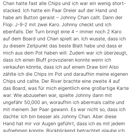
Chan hatte fast alle Chips und ich war ein wenig short-
stacked. Ich hatte ein Paar Dreier auf der Hand und
habe am Button geraist – Johnny Chan callt. Dann der
Flop: J-9-2 mit zwei Karo. Johnny checkt und ich
ebenfalls. Der Turn bringt eine 4 – immer noch 2 Karo
auf dem Board und Chan spielt an. Ich wusste, dass ich
zu diesem Zeitpunkt das beste Blatt habe und dass er
mich aus dem Pot haben will. Zudem war ich überzeugt,
dass ich einen Bluff provozieren konnte wenn ich
verkaufen könnte, dass ich auf einem Draw bin! Also
zählte ich die Chips im Pot und daraufhin meine eigenen
Chips und callte. Der River brachte eine zweite 4 auf
das Board, was für mich eigentlich eine großartige Karte
war. Wie abzusehen war, spielte Johnny dann mit
ungefähr 50,000 an, woraufhin ich abermals callte und
mit meinem 3er Paar gewann. Es war nicht so, dass ich
dachte: Ich bin besser als Johnny Chan. Aber diese
Hand hat mir vor Augen geführt, dass ich es mit jedem
aufnehmen konnte. Rückblickend betrachtet glaube ich,