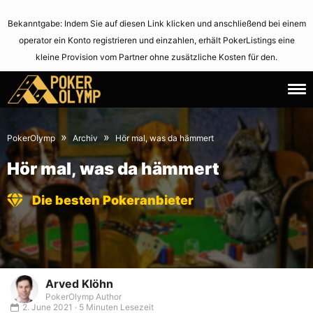
Bekanntgabe: Indem Sie auf diesen Link klicken und anschließend bei einem
operator ein Konto registrieren und einzahlen, erhält PokerListings eine
kleine Provision vom Partner ohne zusätzliche Kosten für den.
29.
June
September
2,
»
»
PokerOlymp
Archiv
Hör mal, was da hämmert
2009
2021
Hör mal, was da hämmert
Die besten Pokeranbieter
Arved Klöhn
PokerOlymp Author
2. June 2021 · 5 Minuten Lesezeit