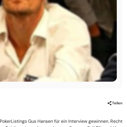
Teilen
okerListings Gus Hansen für ein Interview gewinnen. Recht