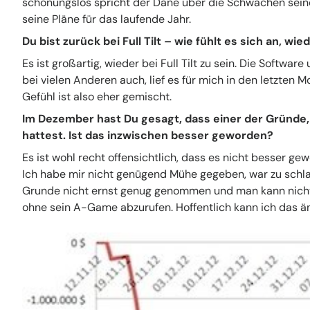
schonungslos spricht der Däne über die Schwächen seines
seine Pläne für das laufende Jahr.
Du bist zurück bei Full Tilt – wie fühlt es sich an, wie
Es ist großartig, wieder bei Full Tilt zu sein. Die Softwa
bei vielen Anderen auch, lief es für mich in den letzten M
Gefühl ist also eher gemischt.
Im Dezember hast Du gesagt, dass einer der Gründe, w
hattest. Ist das inzwischen besser geworden?
Es ist wohl recht offensichtlich, dass es nicht besser g
Ich habe mir nicht genügend Mühe gegeben, war zu schlam
Grunde nicht ernst genug genommen und man kann nicht e
ohne sein A-Game abzurufen. Hoffentlich kann ich das ä