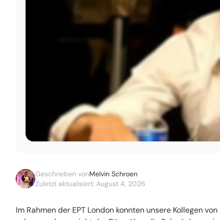
Geschrieben von
Melvin Schroen
Zuletzt aktualisiert: August 4, 2026
Im Rahmen der EPT London konnten unsere Kollegen von P