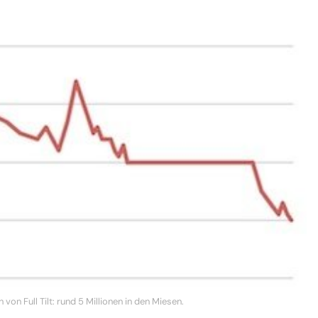
n Full Tilt: rund 5 Millionen in den Miesen.