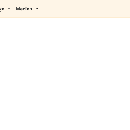
ge
Medien
Nachrichten
Aktionen
Blog