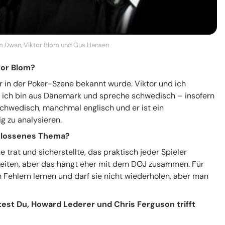
Tom Dwan, Viktor Blom und Gus Hansen
tor Blom?
r in der Poker-Szene bekannt wurde. Viktor und ich
, ich bin aus Dänemark und spreche schwedisch – insofern
 schwedisch, manchmal englisch und er ist ein
g zu analysieren.
schlossenes Thema?
e trat und sicherstellte, das praktisch jeder Spieler
gkeiten, aber das hängt eher mit dem DOJ zusammen. Für
 Fehlern lernen und darf sie nicht wiederholen, aber man
est Du, Howard Lederer und Chris Ferguson trifft