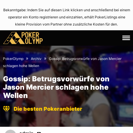
Bekanntgabe: Indem Sie auf diesen Link klicken und anschließend bei einem
operator ein Konto registrieren und einzahlen, erhält PokerListings eine
kleine Provision vom Partner ohne zusätzliche Kosten für den.
28.
June
February
2,
»
»
PokerOlymp
Archiv
Gossip: Betrugsvorwürfe von Jason Mercier
2017
2021
schlagen hohe Wellen
Gossip: Betrugsvorwürfe von
Jason Mercier schlagen hohe
Wellen
Die besten Pokeranbieter