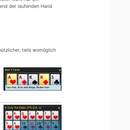
rend der laufenden Hand
ützlicher, teils womöglich