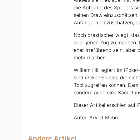
Anders sieht es aber mit vi
die Aufgabe des Spielers se
seinen Draw einzuschätzen. 
Anfängern einzuschätzen, d
Noch drastischer wiegt, das
oder jenen Zug zu machen. D
eher irreführend sein, aber 
mehr machen.
William Hill agiert im iPoke
sind iPoker-Spieler, die nich
Tool zugreifen können. Damit
sondern auch eine Kampfans
Dieser Artikel erschien auf
Autor: Arved Klöhn.
Andere Artikel