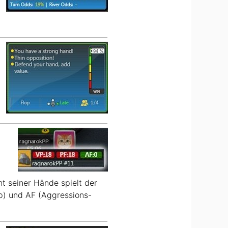
nt seiner Hände spielt der
op) und AF (Aggressions-