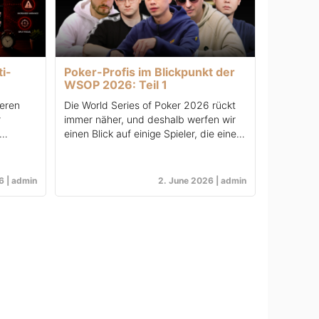
i-
Poker-Profis im Blickpunkt der
WSOP 2026: Teil 1
reren
Die World Series of Poker 2026 rückt
r
immer näher, und deshalb werfen wir
einen Blick auf einige Spieler, die einen
riere.
herausragenden Start ins Jahr
ehr
hingelegt haben und bestens
h
positioniert sind,…
6 | admin
2. June 2026 | admin