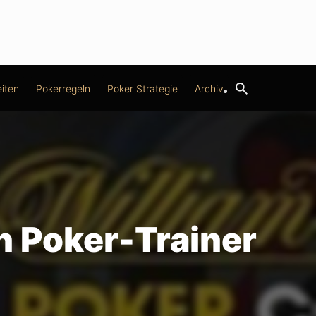
iten
Pokerregeln
Poker Strategie
Archiv
n Poker-Trainer