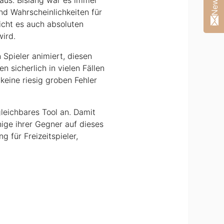
 aus. Bislang war es immer
nd Wahrscheinlichkeiten für
icht es auch absoluten
ird.
Spieler animiert, diesen
 sicherlich in vielen Fällen
keine riesig groben Fehler
gleichbares Tool an. Damit
inige ihrer Gegner auf dieses
g für Freizeitspieler,