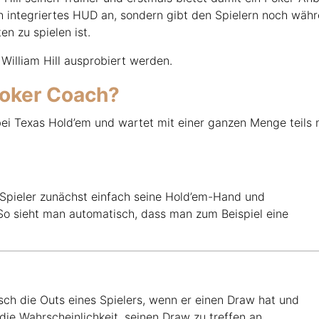
 integriertes
HUD
an, sondern gibt den Spielern noch wäh
n zu spielen ist.
William Hill ausprobiert werden.
Poker Coach?
bei Texas Hold’em und wartet mit einer ganzen Menge teils n
Spieler zunächst einfach seine Hold’em-Hand und
So sieht man automatisch, dass man zum Beispiel eine
sch die Outs eines Spielers, wenn er einen Draw hat und
die Wahrscheinlichkeit, seinen Draw zu treffen an.