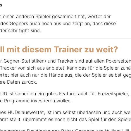
s
einen anderen Spieler gesammelt hat, wertet der
 des Gegners auch noch aus und zeigt an, dass diese
der sehr tight sind.
ll mit diesem Trainer zu weit?
Gegner-Statistiken) und Tracker sind auf allen Pokerseite
Tracker von sich aus anbietet, kann das für die Spieler zunä
rtet hier auch nur die Hände aus, die der Spieler selbst ge
ere Daten zurück.
HUD
ist sicherlich ein gutes Feature, auch für Freizeitspiele
le Programme investieren wollen.
ines HUDs auswertet, ist ihm selbst überlassen und auch w
at stellt, übernimmt es noch nicht das Spiel für den Spiele