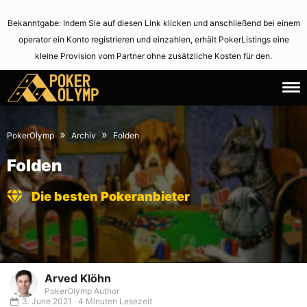
Bekanntgabe: Indem Sie auf diesen Link klicken und anschließend bei einem
operator ein Konto registrieren und einzahlen, erhält PokerListings eine
kleine Provision vom Partner ohne zusätzliche Kosten für den.
30.
June
October
3,
»
»
PokerOlymp
Archiv
Folden
2008
2021
Folden
Die besten Pokeranbieter
Arved Klöhn
PokerOlymp Author
3. June 2021 · 4 Minuten Lesezeit