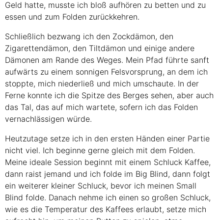
Geld hatte, musste ich bloß aufhören zu betten und zu
essen und zum Folden zurückkehren.
Schließlich bezwang ich den Zockdämon, den
Zigarettendämon, den Tiltdämon und einige andere
Dämonen am Rande des Weges. Mein Pfad führte sanft
aufwärts zu einem sonnigen Felsvorsprung, an dem ich
stoppte, mich niederließ und mich umschaute. In der
Ferne konnte ich die Spitze des Berges sehen, aber auch
das Tal, das auf mich wartete, sofern ich das Folden
vernachlässigen würde.
Heutzutage setze ich in den ersten Händen einer Partie
nicht viel. Ich beginne gerne gleich mit dem Folden.
Meine ideale Session beginnt mit einem Schluck Kaffee,
dann raist jemand und ich folde im Big Blind, dann folgt
ein weiterer kleiner Schluck, bevor ich meinen Small
Blind folde. Danach nehme ich einen so großen Schluck,
wie es die Temperatur des Kaffees erlaubt, setze mich