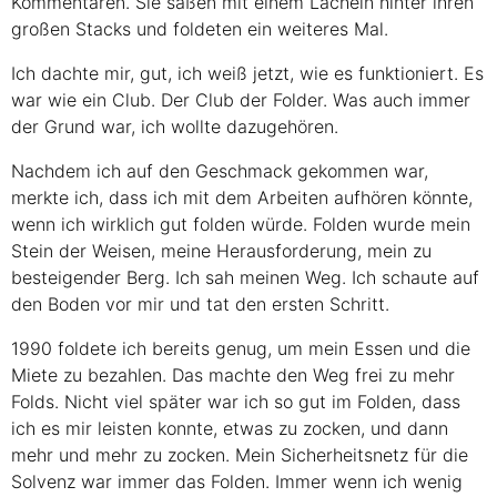
Kommentaren. Sie saßen mit einem Lächeln hinter ihren
großen Stacks und foldeten ein weiteres Mal.
Ich dachte mir, gut, ich weiß jetzt, wie es funktioniert. Es
war wie ein Club. Der Club der Folder. Was auch immer
der Grund war, ich wollte dazugehören.
Nachdem ich auf den Geschmack gekommen war,
merkte ich, dass ich mit dem Arbeiten aufhören könnte,
wenn ich wirklich gut folden würde. Folden wurde mein
Stein der Weisen, meine Herausforderung, mein zu
besteigender Berg. Ich sah meinen Weg. Ich schaute auf
den Boden vor mir und tat den ersten Schritt.
1990 foldete ich bereits genug, um mein Essen und die
Miete zu bezahlen. Das machte den Weg frei zu mehr
Folds. Nicht viel später war ich so gut im Folden, dass
ich es mir leisten konnte, etwas zu zocken, und dann
mehr und mehr zu zocken. Mein Sicherheitsnetz für die
Solvenz war immer das Folden. Immer wenn ich wenig