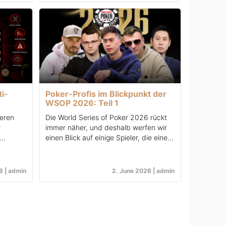
so beschäftigt, dass kaum…
i-
Poker-Profis im Blickpunkt der
WSOP 2026: Teil 1
reren
Die World Series of Poker 2026 rückt
r
immer näher, und deshalb werfen wir
einen Blick auf einige Spieler, die einen
riere.
herausragenden Start ins Jahr
ehr
hingelegt haben und bestens
h
positioniert sind,…
6 | admin
2. June 2026 | admin