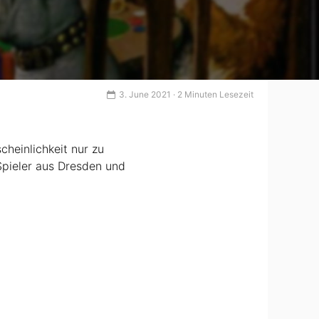
3. June 2021 · 2 Minuten Lesezeit
heinlichkeit nur zu
Spieler aus Dresden und