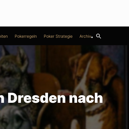
iten
Pokerregeln
Poker Strategie
Archiv
n Dresden nach