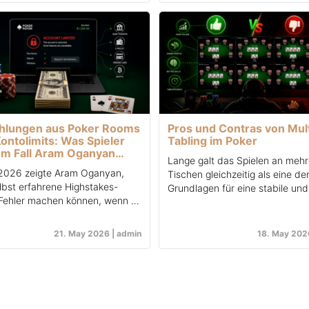
en von…
hlungen aus Poker Rooms
Pros und Contras von Mult
Kontolimits: Was Spieler
Tabling im Poker
em Fall Aram Oganyan
Lange galt das Spielen an meh
n können
2026 zeigte Aram Oganyan,
Tischen gleichzeitig als eine de
lbst erfahrene Highstakes-
Grundlagen für eine stabile und
 Fehler machen können, wenn es
langfristig erfolgreiche Pokerkar
ahlungen aus Online-Poker
Mehr Volumen, mehr Hände, m
eht. Angeregt durch seinen
Turniere – und damit theoretisc
21. May 2026 | admin
18. May 202
 PokerListings einen kurzen
auch…
den…