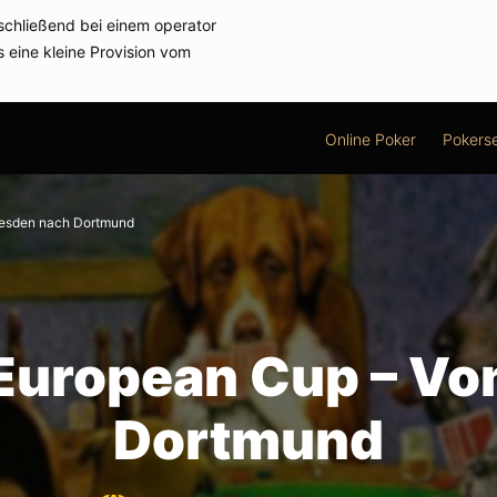
schließend bei einem operator
s eine kleine Provision vom
Online Poker
Pokerse
resden nach Dortmund
 European Cup – Vo
Dortmund