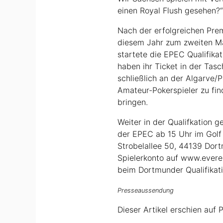
einen Royal Flush gesehen?“
Nach der erfolgreichen Prem
diesem Jahr zum zweiten Mal
startete die
EPEC
Qualifikat
haben ihr Ticket in der Tasc
schließlich an der Algarve/
Amateur-Pokerspieler zu fi
bringen.
Weiter in der Qualifkation 
der
EPEC
ab 15 Uhr im Golf
Strobelallee 50, 44139 Dort
Spielerkonto auf www.everes
beim Dortmunder Qualifikati
Presseaussendung
Dieser Artikel erschien auf