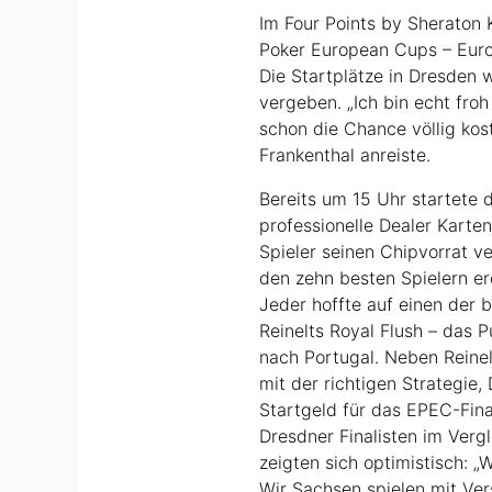
Im Four Points by Sheraton 
Poker European Cups – Euro
Die Startplätze in Dresden 
vergeben. „Ich bin echt froh
schon die Chance völlig kost
Frankenthal anreiste.
Bereits um 15 Uhr startete d
professionelle Dealer Karte
Spieler seinen Chipvorrat v
den zehn besten Spielern erö
Jeder hoffte auf einen der 
Reinelts Royal Flush – das P
nach Portugal. Neben Reinel
mit der richtigen Strategi
Startgeld für das
EPEC
-Fin
Dresdner Finalisten im Ver
zeigten sich optimistisch: 
Wir Sachsen spielen mit Ver