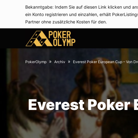
Bekanntgabe: Indem Sie auf diesen Link klicken und an
ein Konto registrieren und einzahlen, erhält PokerListing
Partner ohne zusätzliche Kosten für den.
19.
June
June
3,
»
»
PokerOlymp
Archiv
Everest Poker European Cup – Von D
2007
2021
Everest Poker