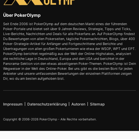
Über PokerOlymp
Seit Ende 2006 ist PokerOlymp auf dem deutschen Markt eines der führenden
Poker-Portale und bietet seit über 9 Jahren Reviews, Strategie, Tipps und Ticks,
Live-Berichte, Nachrichten und Deals für alle Pokerfans an. Auf PokerOlymp findest
Du Bewertungen von allen Pokerseiten, tägliche Pokernachrichten, Blogs, über 400
Poker-Strategie-Artikel für Anfänger und Fortgeschrittene und Berichte und
Übertragungen von allen großen Pokerturnieren wie etwa der WSOP, WPT und EPT.
PokerOlymp berichtet regelmäßig aus der Welt der Online-Highstakes, analysiert
die rechtliche Lage in Deutschland, Europa und den USA und berichtet in der
Panorama-Sektion von den etwas abseitigeren Poker-Themen. PokerOlymp ist Dein
Wegweiser in der Welt des Online-Poker. Bei uns gibt es die besten Boni für jeden
Anbieter und unsere umfassenden Bewertungen der einzelnen Plattformen zeigen
Dir, wo du am besten aufgehoben bist.
Impressum
Datenschutzerklärung
Autoren
Sitemap
Copyright © 2006-2026 PokerOlymp - Alle Rechte vorbehalten.