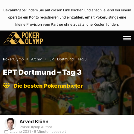
Bekanntgabe: Indem Sie auf diesen Link klicken und anschließend bei einem
operator ein Konto registrieren und einzahlen, erhält PokerListings eine
kleine Provision vom Partner ohne zusätzliche Kosten für den.
10.
June
March
2,
»
»
PokerOlymp
Archiv
EPT Dortmund – Tag 3
2007
2021
EPT Dortmund – Tag 3
Die besten Pokeranbieter
Arved Klöhn
PokerOlymp Author
2. June 2021 · 6 Minuten Lesezeit