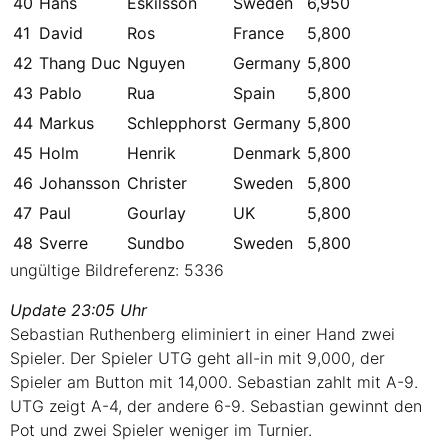
40
Hans
Eskilsson
Sweden
6,950
41
David
Ros
France
5,800
42
Thang Duc
Nguyen
Germany
5,800
43
Pablo
Rua
Spain
5,800
44
Markus
Schlepphorst
Germany
5,800
45
Holm
Henrik
Denmark
5,800
46
Johansson
Christer
Sweden
5,800
47
Paul
Gourlay
UK
5,800
48
Sverre
Sundbo
Sweden
5,800
ungültige Bildreferenz: 5336
Update 23:05 Uhr
Sebastian Ruthenberg eliminiert in einer Hand zwei
Spieler. Der Spieler
UTG
geht all-in mit 9,000, der
Spieler am Button mit 14,000. Sebastian zahlt mit A-9.
UTG
zeigt A-4, der andere 6-9. Sebastian gewinnt den
Pot und zwei Spieler weniger im Turnier.