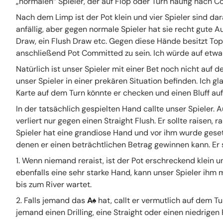
„normalen“ Spieler, der auf Flop oder Turn häufig nach Con
Nach dem Limp ist der Pot klein und vier Spieler sind da
anfällig, aber gegen normale Spieler hat sie recht gute A
Draw, ein Flush Draw etc. Gegen diese Hände besitzt Top T
anschließend Pot Committed zu sein. Ich würde auf etwa
Natürlich ist unser Spieler mit einer Bet noch nicht auf 
unser Spieler in einer prekären Situation befinden. Ich g
Karte auf dem Turn könnte er checken und einen Bluff au
In der tatsächlich gespielten Hand callte unser Spieler.
verliert nur gegen einen Straight Flush. Er sollte raise
Spieler hat eine grandiose Hand und vor ihm wurde gesetzt
denen er einen beträchtlichen Betrag gewinnen kann. Er s
1. Wenn niemand reraist, ist der Pot erschreckend klein 
ebenfalls eine sehr starke Hand, kann unser Spieler ihm
bis zum River wartet.
2. Falls jemand das
A
hat, callt er vermutlich auf dem T
jemand einen Drilling, eine Straight oder einen niedrigen