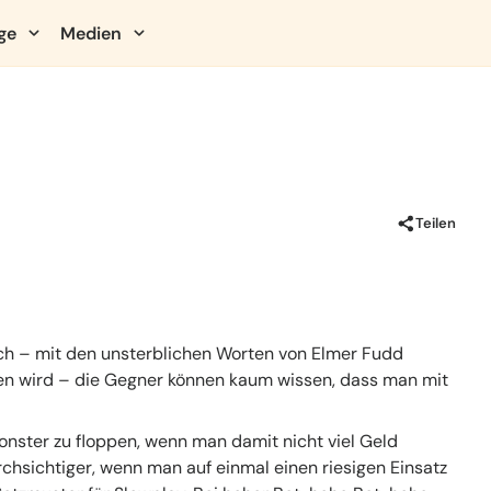
ge
Medien
Nachrichten
Aktionen
Blog
Teilen
sich – mit den unsterblichen Worten von Elmer Fudd
nden wird – die Gegner können kaum wissen, dass man mit
Monster zu floppen, wenn man damit nicht viel Geld
chsichtiger, wenn man auf einmal einen riesigen Einsatz