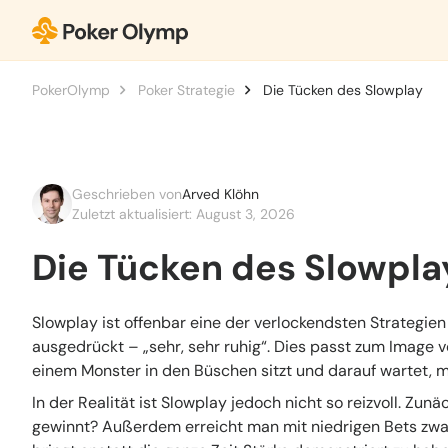
PokerOlymp
Poker Strategie
Die Tücken des Slowplay
Geschrieben von
Arved Klöhn
Zuletzt aktualisiert: August 3, 2026
Die Tücken des Slowpla
Slowplay ist offenbar eine der verlockendsten Strategie
ausgedrückt – „sehr, sehr ruhig“. Dies passt zum Image 
einem Monster in den Büschen sitzt und darauf wartet, m
In der Realität ist Slowplay jedoch nicht so reizvoll. Zu
gewinnt? Außerdem erreicht man mit niedrigen Bets zwar 