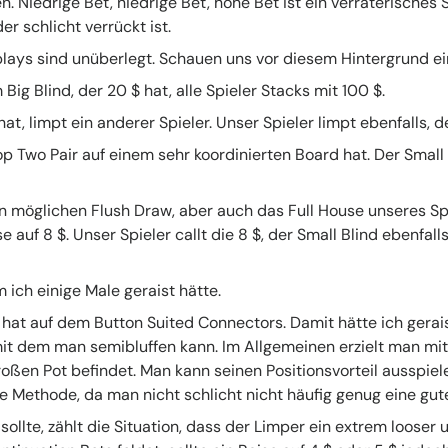
n. Niedrige Bet, niedrige Bet, hohe Bet ist ein verräterisches
r schlicht verrückt ist.
wplays sind unüberlegt. Schauen uns vor diesem Hintergrund e
Big Blind, der 20 $ hat, alle Spieler Stacks mit 100 $.
hat, limpt ein anderer Spieler. Unser Spieler limpt ebenfalls, d
op Two Pair auf einem sehr koordinierten Board hat. Der Small 
en möglichen Flush Draw, aber auch das Full House unseres Spi
auf 8 $. Unser Spieler callt die 8 $, der Small Blind ebenfalls
 ich einige Male geraist hätte.
 hat auf dem Button Suited Connectors. Damit hätte ich gera
 mit dem man semibluffen kann. Im Allgemeinen erzielt man m
roßen Pot befindet. Man kann seinen Positionsvorteil ausspie
te Methode, da man nicht schlicht nicht häufig genug eine gut
lte, zählt die Situation, dass der Limper ein extrem looser u