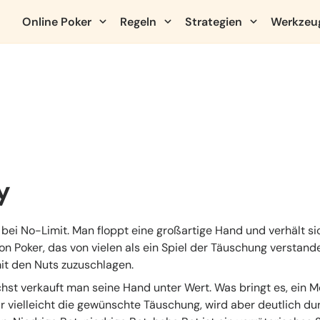
Online Poker
Regeln
Strategien
Werkzeu
Pokerseiten
Pokerregeln
Poker Strategie
Poker Rechner
Poker um Echtgeld
Reihenfolge der Poker-
Texas Holdem Strategien
Poker Tracker
Hände
Poker Bonus
Pokerpsychologie
Pokerbegriffe
Mobile Poker Apps
Bankroll-Management
y
Texas Hold’em
Kostenlos Poker
Preflop-Strategie beim
Poker
n bei No-Limit. Man floppt eine großartige Hand und verhält 
von Poker, das von vielen als ein Spiel der Täuschung versta
it den Nuts zuzuschlagen.
nächst verkauft man seine Hand unter Wert. Was bringt es, ein 
vielleicht die gewünschte Täuschung, wird aber deutlich dur