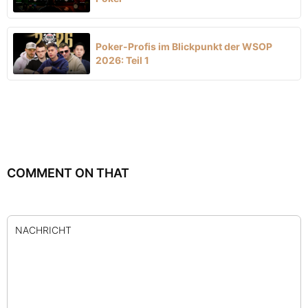
Poker-Profis im Blickpunkt der WSOP
2026: Teil 1
COMMENT ON THAT
NACHRICHT