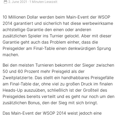
2. June 2021 · 1 Minuten Lesezeit
10 Millionen Dollar werden beim Main-Event der
WSOP
2014
garantiert und sicherlich hat diese werbewirksame
achtstellige Garantie den einen oder anderen
zusätzlichen Spieler ins Turnier gelockt. Aber mit dieser
Garantie geht auch das Problem einher, dass die
Preisgelder am Final-Table einen denkwürdigen Sprung
machen.
Bei den meisten Turnieren bekommt der Sieger zwischen
50 und 60 Prozent mehr Preisgeld als der
Zweitplatzierte. Das stellt ein handhabbares Preisgefälle
am Final-Table dar, ohne viel zu großen Druck im finalen
Heads-Up auszuüben, schließlich ist der Großteil des
Preisgeldes bereits verteilt und es geht nur noch um den
zusätzlichen Bonus, den der Sieg mit sich bringt.
Das Main-Event der
WSOP 2014
weist jedoch eine