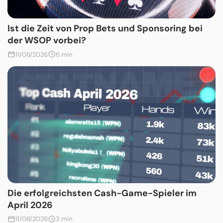
Ist die Zeit von Prop Bets und Sponsoring bei
der WSOP vorbei?
11/06/2026
6 min
Die erfolgreichsten Cash-Game-Spieler im
April 2026
11/06/2026
3 min