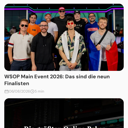
WSOP Main Event 2026: Das sind die neun
Finalisten
06/08/2026
5 min