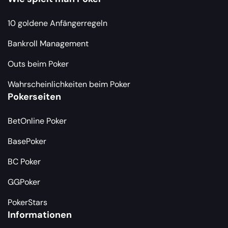
10 goldene Anfängerregeln
Bankroll Management
Outs beim Poker
Wahrscheinlichkeiten beim Poker
Pokerseiten
BetOnline Poker
BasePoker
BC Poker
GGPoker
PokerStars
Informationen