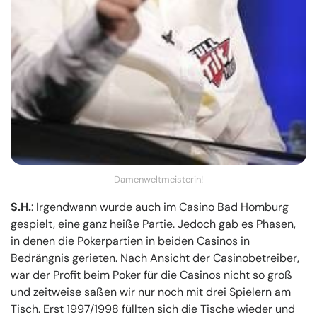
Damenweltmeisterin!
S.H.
: Irgendwann wurde auch im Casino Bad Homburg
gespielt, eine ganz heiße Partie. Jedoch gab es Phasen,
in denen die Pokerpartien in beiden Casinos in
Bedrängnis gerieten. Nach Ansicht der Casinobetreiber,
war der Profit beim Poker für die Casinos nicht so groß
und zeitweise saßen wir nur noch mit drei Spielern am
Tisch. Erst 1997/1998 füllten sich die Tische wieder und