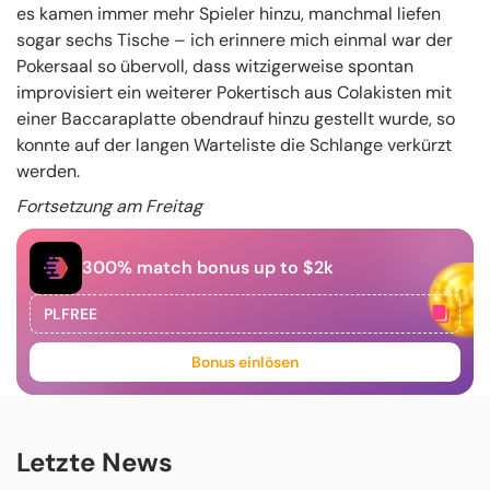
es kamen immer mehr Spieler hinzu, manchmal liefen
sogar sechs Tische – ich erinnere mich einmal war der
Pokersaal so übervoll, dass witzigerweise spontan
improvisiert ein weiterer Pokertisch aus Colakisten mit
einer Baccaraplatte obendrauf hinzu gestellt wurde, so
konnte auf der langen Warteliste die Schlange verkürzt
werden.
Fortsetzung am Freitag
300% match bonus up to $2k
PLFREE
Kopiert!
Bonus einlösen
Letzte News