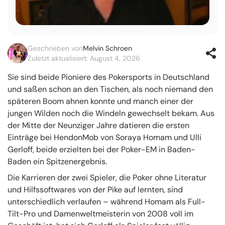
Geschrieben von
Melvin Schroen
Zuletzt aktualisiert: August 4, 2026
Sie sind beide Pioniere des Pokersports in Deutschland
und saßen schon an den Tischen, als noch niemand den
späteren Boom ahnen konnte und manch einer der
jungen Wilden noch die Windeln gewechselt bekam. Aus
der Mitte der Neunziger Jahre datieren die ersten
Einträge bei HendonMob von Soraya Homam und Ulli
Gerloff, beide erzielten bei der Poker-EM in Baden-
Baden ein Spitzenergebnis.
Die Karrieren der zwei Spieler, die Poker ohne Literatur
und Hilfssoftwares von der Pike auf lernten, sind
unterschiedlich verlaufen – während Homam als Full-
Tilt-Pro und Damenweltmeisterin von 2008 voll im