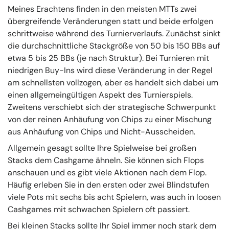
Meines Erachtens finden in den meisten MTTs zwei
übergreifende Veränderungen statt und beide erfolgen
schrittweise während des Turnierverlaufs. Zunächst sinkt
die durchschnittliche Stackgröße von 50 bis 150 BBs auf
etwa 5 bis 25 BBs (je nach Struktur). Bei Turnieren mit
niedrigen Buy-Ins wird diese Veränderung in der Regel
am schnellsten vollzogen, aber es handelt sich dabei um
einen allgemeingültigen Aspekt des Turnierspiels.
Zweitens verschiebt sich der strategische Schwerpunkt
von der reinen Anhäufung von Chips zu einer Mischung
aus Anhäufung von Chips und Nicht-Ausscheiden.
Allgemein gesagt sollte Ihre Spielweise bei großen
Stacks dem Cashgame ähneln. Sie können sich Flops
anschauen und es gibt viele Aktionen nach dem Flop.
Häufig erleben Sie in den ersten oder zwei Blindstufen
viele Pots mit sechs bis acht Spielern, was auch in loosen
Cashgames mit schwachen Spielern oft passiert.
Bei kleinen Stacks sollte Ihr Spiel immer noch stark dem