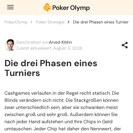
PokerOlymp
Poker Strategie
Die drei Phasen eines Turniers
Geschrieben von
Arved Klöhn
Zuletzt aktualisiert: August 3, 2026
Die drei Phasen eines
Turniers
Cashgames verlaufen in der Regel recht statisch. Die
Blinds verändern sich nicht. Die Stackgrößen können
zwar unterschiedlich sein, aber sie schwanken meist
zwischen groß und sehr groß. Außerdem können Sie
nach jeder Hand aufstehen und Ihre Chips in Geld
umtauschen. Jeder Chip hat daher den Nennwert, der