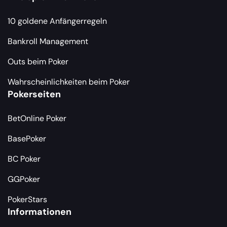
10 goldene Anfängerregeln
Bankroll Management
Outs beim Poker
Wahrscheinlichkeiten beim Poker
Pokerseiten
BetOnline Poker
BasePoker
BC Poker
GGPoker
PokerStars
Informationen