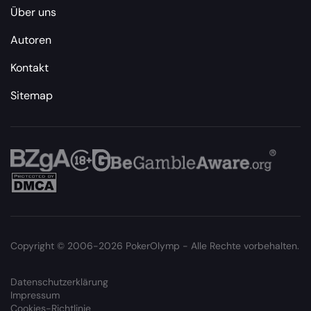
Über uns
Autoren
Kontakt
Sitemap
Copyright © 2006-2026 PokerOlymp - Alle Rechte vorbehalten.
Datenschutzerklärung
Impressum
Cookies-Richtlinie