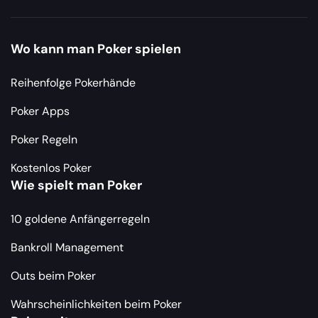
Wo kann man Poker spielen
Reihenfolge Pokerhände
Poker Apps
Poker Regeln
Kostenlos Poker
Wie spielt man Poker
10 goldene Anfängerregeln
Bankroll Management
Outs beim Poker
Wahrscheinlichkeiten beim Poker