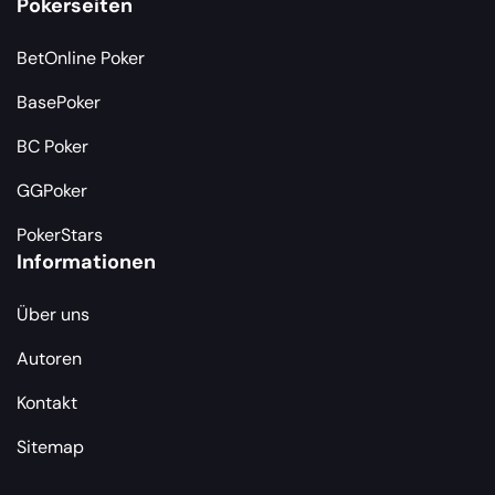
Pokerseiten
BetOnline Poker
BasePoker
BC Poker
GGPoker
PokerStars
Informationen
Über uns
Autoren
Kontakt
Sitemap