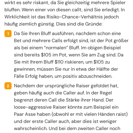
wirkt es sehr riskant, da Sie gleichzeitig mehrere Spieler
bluffen. Wenn einer von diesen callt, sind Sie erledigt. In
Wirklichkeit ist das Risiko-Chance-Verhältnis jedoch
häufig ziemlich günstig. Dies sind die Gründe:
Da Sie Ihren Bluff ausführen, nachdem schon eine
Bet und mehrere Calls erfolgt sind, ist der Pot größer
als bei einem “normalen” Bluff. Im obigen Beispiel
sind bereits $105 im Pot, wenn Sie am Zug sind. Da
Sie mit Ihrem Bluff $110 riskieren, um $105 zu
gewinnen, müssen Sie nur in etwa der Hälfte der
Fälle Erfolg haben, um positiv abzuschneiden.
Nachdem der ursprüngliche Raiser gefoldet hat,
geben häufig auch die Caller auf. In der Regel
begrenzt deren Call die Stärke ihrer Hand. Der
loose-aggressive Raiser könnte zum Beispiel ein
Paar Asse haben (obwohl er mit vielen Händen raist)
und der erste Caller auch, aber dies ist weniger
wahrscheinlich. Und bei dem zweiten Caller noch