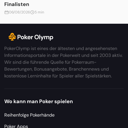
Finalisten
06/08/2026
5 min
PokerOlymp ist eines der ältesten und angesehensten
Informationsportale in der Pokerwelt und seit 2003 aktiv.
Wir sind die führende Quelle für Pokerraum-
Bewertungen, Bonusangebote, Branchennews und
kostenlose Lerninhalte für Spieler aller Spielstärken.
Wo kann man Poker spielen
Reihenfolge Pokerhände
Poker Apps