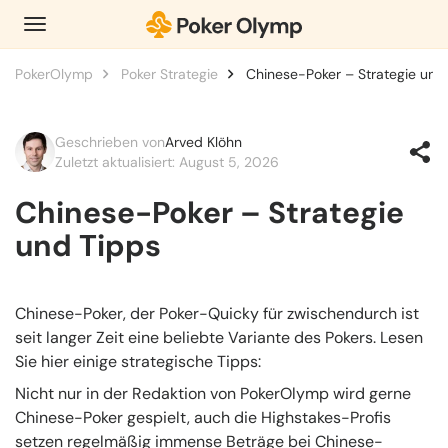
PokerOlymp
Poker Strategie
Chinese-Poker – Strategie und
Geschrieben von
Arved Klöhn
Zuletzt aktualisiert: August 5, 2026
Chinese-Poker – Strategie
und Tipps
Chinese-Poker, der Poker-Quicky für zwischendurch ist
seit langer Zeit eine beliebte Variante des Pokers. Lesen
Sie hier einige strategische Tipps:
Nicht nur in der Redaktion von PokerOlymp wird gerne
Chinese-Poker gespielt, auch die Highstakes-Profis
setzen regelmäßig immense Beträge bei Chinese-