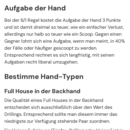
Aufgabe der Hand
Bei der 6/1 Regel kostet die Aufgabe der Hand 3 Punkte
und ist damit dreimal so teuer, wie ein einfacher Verlust,
allerdings nur halb so teuer wie ein Scoop. Gegen einen
Gegner lohnt sich eine Aufgabe, wenn man meint, in 40%
der Fälle oder häufiger gescoopt zu werden.
Entsprechend rechnet es sich langfristig, mit seinen
Aufgaben recht liberal umzugehen.
Bestimme Hand-Typen
Full House in der Backhand
Die Qualität eines Full Houses in der Backhand
entscheidet sich ausschließlich über den Wert des
Drillings. Entsprechend sollte man diesem immer das
niedrigste zur Verfügung stehende Paar zuordnen.