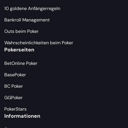
10 goldene Anfängerregeln
Bankroll Management
Outs beim Poker
Wahrscheinlichkeiten beim Poker
Pokerseiten
BetOnline Poker
BasePoker
BC Poker
GGPoker
PokerStars
Informationen