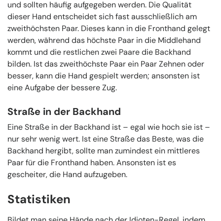
und sollten häufig aufgegeben werden. Die Qualität
dieser Hand entscheidet sich fast ausschließlich am
zweithöchsten Paar. Dieses kann in die Fronthand gelegt
werden, während das höchste Paar in die Middlehand
kommt und die restlichen zwei Paare die Backhand
bilden. Ist das zweithöchste Paar ein Paar Zehnen oder
besser, kann die Hand gespielt werden; ansonsten ist
eine Aufgabe der bessere Zug.
Straße in der Backhand
Eine Straße in der Backhand ist – egal wie hoch sie ist –
nur sehr wenig wert. Ist eine Straße das Beste, was die
Backhand hergibt, sollte man zumindest ein mittleres
Paar für die Fronthand haben. Ansonsten ist es
gescheiter, die Hand aufzugeben.
Statistiken
Bildet man seine Hände nach der Idioten-Regel, indem