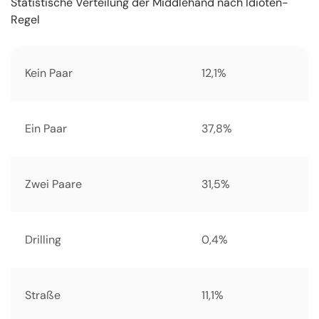
Statistische Verteilung der Middlehand nach Idioten-
Regel
Kein Paar
12,1%
Ein Paar
37,8%
Zwei Paare
31,5%
Drilling
0,4%
Straße
11,1%