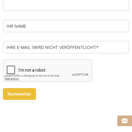
IHR NAME
IHRE E-MAIL (WIRD NICHT VERÖFFENTLICHT)*