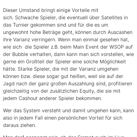
Dieser Umstand bringt einige Vorteile mit
sich. Schwache Spieler, die eventuell über Satellites in
das Turnier gekommen sind und für die es um
ungewohnt hohe Beträge geht, können durch Auscashen
ihre Varianz verringern. Wenn man einmal gesehen hat,
wie sich die Spieler z.B. beim Main Event der
WSOP
auf
der Bubble verhalten, dann kann man sich vorstellen, wie
gerne ein Großteil der Spieler eine solche Möglichkeit
hätte. Starke Spieler, die mit der Varianz umgehen
können bzw. diese sogar gut heißen, weil sie auf der
Jagd nach der ganz großen Auszahlung sind, profitieren
gleichzeitig von der zusätzlichen Equity, die sie mit
jedem Cashout anderer Spieler bekommen.
Wer das System versteht und damit umgehen kann, kann
also in jedem Fall einen persönlichen Vorteil für sich
daraus ziehen.