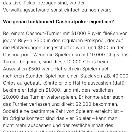
das Live-Poker bezogen sind, wo der
Verwaltungsaufwand sonst einfach zu hoch wäre.
Wie genau funktioniert Cashoutpoker eigentlich?
Bei einem Cashout-Turnier mit $1.000 Buy-In fließen von
jedem Buy-In $500 in den regulären Preispool, der auf
die Platzierungen ausgeschüttet wird, und $500 in den
Cashoutpool. Wenn die Spieler nun mit 10.000 Chips das
Turnier beginnen, sind diese 10.000 Chips beim
Auscashen $500 wert. Hat sich ein Spieler nach
mehreren Stunden Spiel nun einen Stack von z.B. 40.000
Chips aufgebaut, könnte er die Hälfte auscashen (dafür
bekäme er folglich $1.000) und mit den restlichen
20.000 das Turnier weiterspielen. Er könnte aber auch
das Turnier verlassen und direkt $2.000 bekommen.
Sobald eine bestimmte Zahl von Spielern erreicht ist –
im Originalkonzept sind das vier Spieler – kann man
nicht mehr auscashen und der restliche Inhalt des