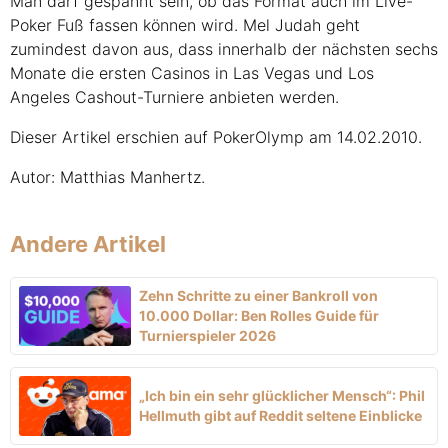
Man darf gespannt sein, ob das Format auch im Live-
Poker Fuß fassen können wird. Mel Judah geht
zumindest davon aus, dass innerhalb der nächsten sechs
Monate die ersten Casinos in Las Vegas und Los
Angeles Cashout-Turniere anbieten werden.
Dieser Artikel erschien auf PokerOlymp am 14.02.2010.
Autor: Matthias Manhertz.
Andere Artikel
Zehn Schritte zu einer Bankroll von
10.000 Dollar: Ben Rolles Guide für
Turnierspieler 2026
„Ich bin ein sehr glücklicher Mensch“: Phil
Hellmuth gibt auf Reddit seltene Einblicke