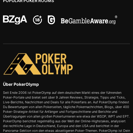
POPULAR POKER ROOMS
Über PokerOlymp
Seit Ende 2006 ist PokerOlymp auf dem deutschen Markt eines der führenden
Poker-Portale und bietet seit über 9 Jahren Reviews, Strategie, Tipps und Ticks,
Live-Berichte, Nachrichten und Deals für alle Pokerfans an. Auf PokerOlymp findest
Du Bewertungen von allen Pokerseiten, tägliche Pokernachrichten, Blogs, über 400
Poker-Strategie-Artikel für Anfänger und Fortgeschrittene und Berichte und
Übertragungen von allen großen Pokerturnieren wie etwa der WSOP, WPT und EPT.
PokerOlymp berichtet regelmäßig aus der Welt der Online-Highstakes, analysiert
die rechtliche Lage in Deutschland, Europa und den USA und berichtet in der
Panorama-Sektion von den etwas abseitigeren Poker-Themen. PokerOlymp ist Dein