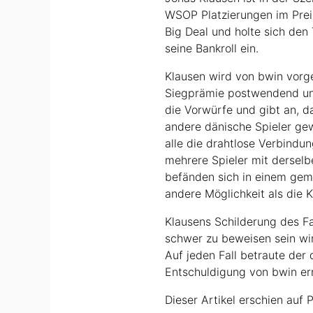
WSOP
Platzierungen im Prei
Big Deal und holte sich den 
seine Bankroll ein.
Klausen wird von bwin vorge
Siegprämie postwendend unt
die Vorwürfe und gibt an, da
andere dänische Spieler gew
alle die drahtlose Verbindu
mehrere Spieler mit derselb
befänden sich in einem gem
andere Möglichkeit als die K
Klausens Schilderung des Fa
schwer zu beweisen sein wird
Auf jeden Fall betraute der 
Entschuldigung von bwin err
Dieser Artikel erschien auf