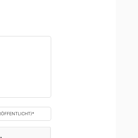
ERÖFFENTLICHT)*