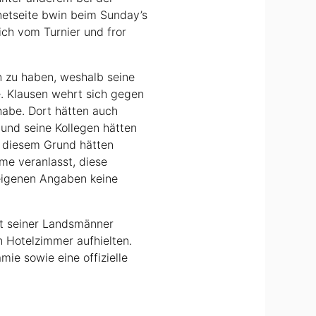
rnetseite bwin beim Sunday’s
ich vom Turnier und fror
n zu haben, weshalb seine
. Klausen wehrt sich gegen
 habe. Dort hätten auch
 und seine Kollegen hätten
s diesem Grund hätten
me veranlasst, diese
 eigenen Angaben keine
rt seiner Landsmänner
n Hotelzimmer aufhielten.
mie sowie eine offizielle