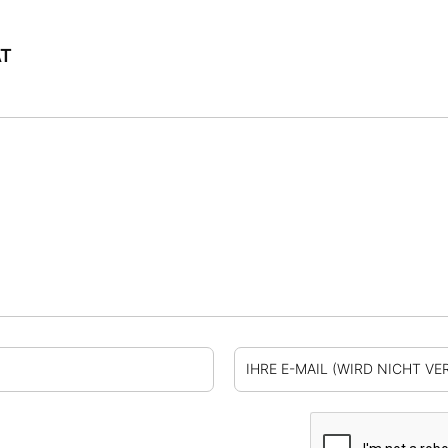
AT
IHRE E-MAIL (WIRD NICHT V