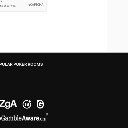
PULAR POKER ROOMS