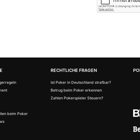
E
RECHTLICHE FRAGEN
PO
gerregeln
Ist Poker in Deutschland strafbar?
ment
Betrug beim Poker erkennen
Zahlen Pokerspieler Steuern?
iten beim Poker
aws