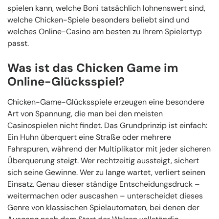
spielen kann, welche Boni tatsächlich lohnenswert sind,
welche Chicken-Spiele besonders beliebt sind und
welches Online-Casino am besten zu Ihrem Spielertyp
passt.
Was ist das Chicken Game im
Online-Glücksspiel?
Chicken-Game-Glücksspiele erzeugen eine besondere
Art von Spannung, die man bei den meisten
Casinospielen nicht findet. Das Grundprinzip ist einfach:
Ein Huhn überquert eine Straße oder mehrere
Fahrspuren, während der Multiplikator mit jeder sicheren
Überquerung steigt. Wer rechtzeitig aussteigt, sichert
sich seine Gewinne. Wer zu lange wartet, verliert seinen
Einsatz. Genau dieser ständige Entscheidungsdruck –
weitermachen oder auscashen – unterscheidet dieses
Genre von klassischen Spielautomaten, bei denen der