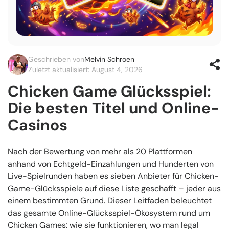
Geschrieben von
Melvin Schroen
Zuletzt aktualisiert: August 4, 2026
Chicken Game Glücksspiel:
Die besten Titel und Online-
Casinos
Nach der Bewertung von mehr als 20 Plattformen
anhand von Echtgeld-Einzahlungen und Hunderten von
Live-Spielrunden haben es sieben Anbieter für Chicken-
Game-Glücksspiele auf diese Liste geschafft – jeder aus
einem bestimmten Grund. Dieser Leitfaden beleuchtet
das gesamte Online-Glücksspiel-Ökosystem rund um
Chicken Games: wie sie funktionieren, wo man legal