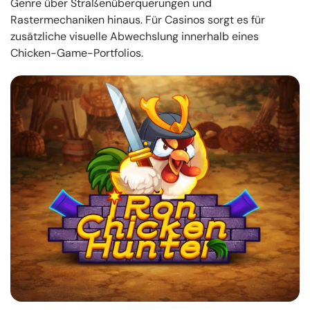
Genre über Straßenüberquerungen und
Rastermechaniken hinaus. Für Casinos sorgt es für
zusätzliche visuelle Abwechslung innerhalb eines
Chicken-Game-Portfolios.