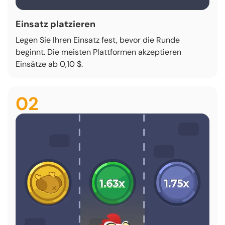
Einsatz platzieren
Legen Sie Ihren Einsatz fest, bevor die Runde
beginnt. Die meisten Plattformen akzeptieren
Einsätze ab 0,10 $.
02