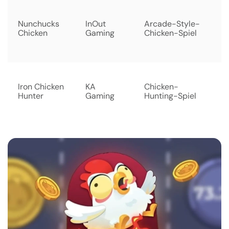
Nunchucks
InOut
Arcade-Style-
V
Chicken
Gaming
Chicken-Spiel
Iron Chicken
KA
Chicken-
V
Hunter
Gaming
Hunting-Spiel