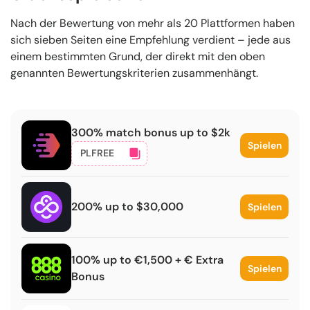
Nach der Bewertung von mehr als 20 Plattformen haben
sich sieben Seiten eine Empfehlung verdient – jede aus
einem bestimmten Grund, der direkt mit den oben
genannten Bewertungskriterien zusammenhängt.
300% match bonus up to $2k
Spielen
PLFREE
Kopiert!
200% up to $30,000
Spielen
100% up to €1,500 + € Extra
Spielen
Bonus