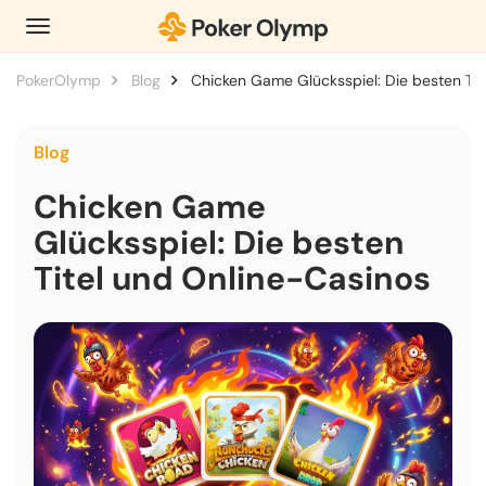
PokerOlymp
Blog
Chicken Game Glücksspiel: Die besten Tit
Blog
Chicken Game
Glücksspiel: Die besten
Titel und Online-Casinos