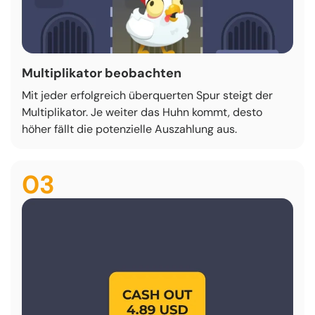
Multiplikator beobachten
Mit jeder erfolgreich überquerten Spur steigt der
Multiplikator. Je weiter das Huhn kommt, desto
höher fällt die potenzielle Auszahlung aus.
03