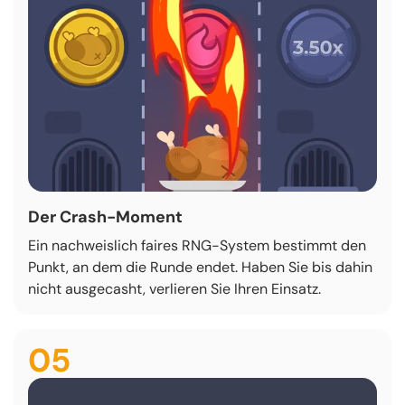
Der Crash-Moment
Ein nachweislich faires RNG-System bestimmt den
Punkt, an dem die Runde endet. Haben Sie bis dahin
nicht ausgecasht, verlieren Sie Ihren Einsatz.
05