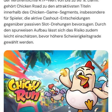
der veröffentlichte RTP-Wert von bis zu 98 %. Damit
gehört Chicken Road zu den attraktivsten Titeln
innerhalb des Chicken-Game-Segments, insbesondere
für Spieler, die aktive Cashout-Entscheidungen
gegenüber passiven Slot-Drehungen bevorzugen. Durch
den spurweisen Aufbau lässt sich das Risiko zudem
leicht einschätzen, bevor höhere Schwierigkeitsgrade
gewählt werden.