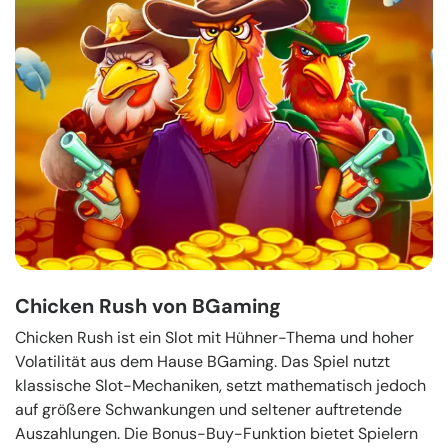
Chicken Rush von BGaming
Chicken Rush ist ein Slot mit Hühner-Thema und hoher
Volatilität aus dem Hause BGaming. Das Spiel nutzt
klassische Slot-Mechaniken, setzt mathematisch jedoch
auf größere Schwankungen und seltener auftretende
Auszahlungen. Die Bonus-Buy-Funktion bietet Spielern