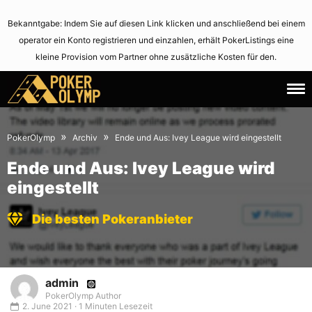
Bekanntgabe: Indem Sie auf diesen Link klicken und anschließend bei einem
operator ein Konto registrieren und einzahlen, erhält PokerListings eine
kleine Provision vom Partner ohne zusätzliche Kosten für den.
15.
June
April
2,
»
»
PokerOlymp
Archiv
Ende und Aus: Ivey League wird eingestellt
2017
2021
Ende und Aus: Ivey League wird
eingestellt
Die besten Pokeranbieter
admin
PokerOlymp Author
2. June 2021 · 1 Minuten Lesezeit