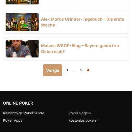
Alex Moros Grinder-Tagebuch – Die erste
Woche
Matzes WSOP-Blog – Bayern gehört zu
Österreich?
Vorige
1
…
3
4
ONLINE POKER
Reihenfolge Pokerhände
Poker Regeln
Poker Apps
Kostenlos pokern