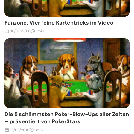
Funzone: Vier feine Kartentricks im Video
06/08/2016
1 min
Die 5 schlimmsten Poker-Blow-Ups aller Zeiten
– präsentiert von PokerStars
29/07/2016
1 min