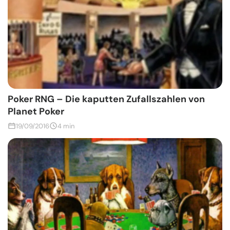
Poker RNG – Die kaputten Zufallszahlen von
Planet Poker
19/09/2016
4 min