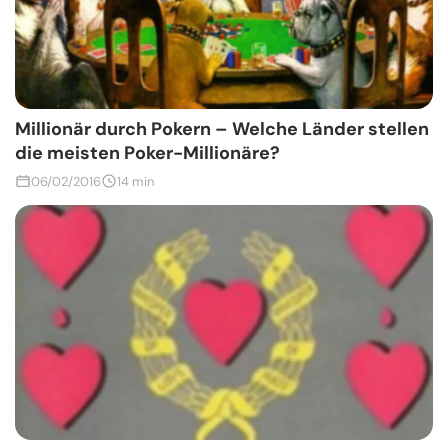
Millionär durch Pokern – Welche Länder stellen
die meisten Poker-Millionäre?
06/02/2016
14 min