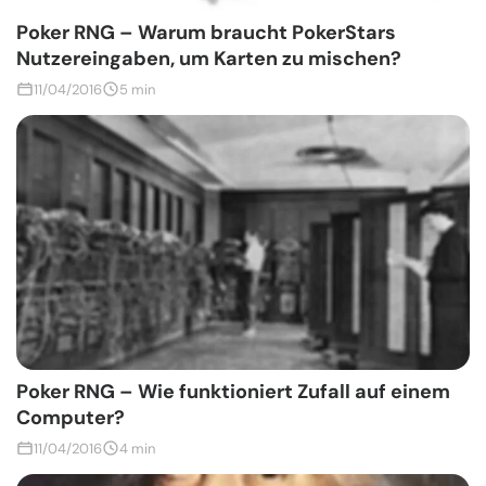
Poker RNG – Warum braucht PokerStars
Nutzereingaben, um Karten zu mischen?
11/04/2016
5 min
Poker RNG – Wie funktioniert Zufall auf einem
Computer?
11/04/2016
4 min