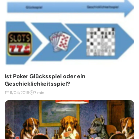
Ist Poker Glücksspiel oder ein
Geschicklichkeitsspiel?
11/04/2016
7 min