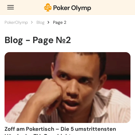
PokerOlymp
Blog
Page 2
Blog - Page №2
Zoff am Pokertisch – Die 5 umstrittensten