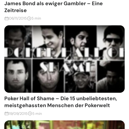
James Bond als ewiger Gambler – Eine
Zeitreise
06/11/2015
5 min
Poker Hall of Shame – Die 15 unbeliebtesten,
meistgehassten Menschen der Pokerwelt
19/09/2015
5 min