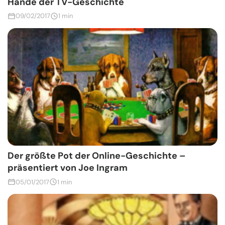
Hände der TV-Geschichte
09/02/2017
1 min
Der größte Pot der Online-Geschichte –
präsentiert von Joe Ingram
05/01/2017
1 min