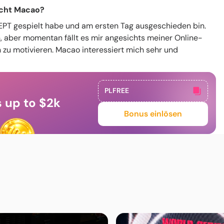
icht Macao?
EPT gespielt habe und am ersten Tag ausgeschieden bin.
n, aber momentan fällt es mir angesichts meiner Online-
 zu motivieren. Macao interessiert mich sehr und
PLFREE
up to $2k
Kopiert!
Bonus einlösen