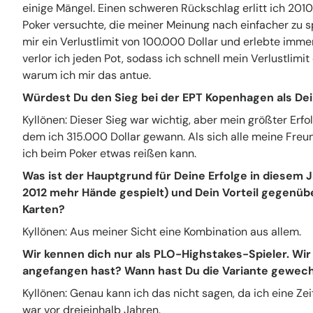
einige Mängel. Einen schweren Rückschlag erlitt ich 2010, 
Poker versuchte, die meiner Meinung nach einfacher zu s
mir ein Verlustlimit von 100.000 Dollar und erlebte im
verlor ich jeden Pot, sodass ich schnell mein Verlustlimi
warum ich mir das antue.
Würdest Du den Sieg bei der EPT Kopenhagen als D
Kyllönen: Dieser Sieg war wichtig, aber mein größter Er
dem ich 315.000 Dollar gewann. Als sich alle meine Freu
ich beim Poker etwas reißen kann.
Was ist der Hauptgrund für Deine Erfolge in diesem J
2012 mehr Hände gespielt) und Dein Vorteil gegenüb
Karten?
Kyllönen: Aus meiner Sicht eine Kombination aus allem.
Wir kennen dich nur als PLO-Highstakes-Spieler. Wir
angefangen hast? Wann hast Du die Variante gewech
Kyllönen: Genau kann ich das nicht sagen, da ich eine Zei
war vor dreieinhalb Jahren.