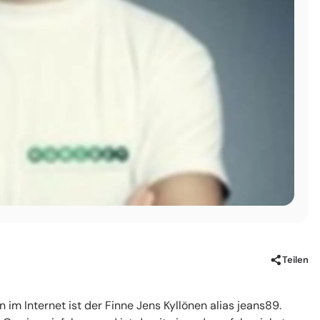
Teilen
im Internet ist der Finne Jens Kyllönen alias jeans89.