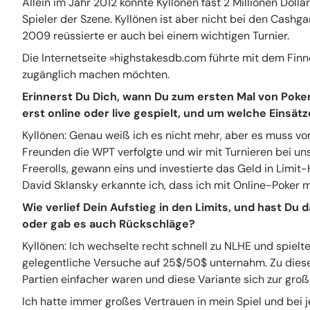
Allein im Jahr 2012 konnte Kyllönen fast 2 Millionen Doll
Spieler der Szene. Kyllönen ist aber nicht bei den Cash
2009 reüssierte er auch bei einem wichtigen Turnier.
Die Internetseite »highstakesdb.com führte mit dem Finne
zugänglich machen möchten.
Erinnerst Du Dich, wann Du zum ersten Mal von Poke
erst online oder live gespielt, und um welche Einsätz
Kyllönen: Genau weiß ich es nicht mehr, aber es muss vor
Freunden die WPT verfolgte und wir mit Turnieren bei uns
Freerolls, gewann eins und investierte das Geld in Lim
David Sklansky erkannte ich, dass ich mit Online-Poker 
Wie verlief Dein Aufstieg in den Limits, und hast Du 
oder gab es auch Rückschläge?
Kyllönen: Ich wechselte recht schnell zu NLHE und spiel
gelegentliche Versuche auf 25$/50$ unternahm. Zu diese
Partien einfacher waren und diese Variante sich zur gro
Ich hatte immer großes Vertrauen in mein Spiel und bei