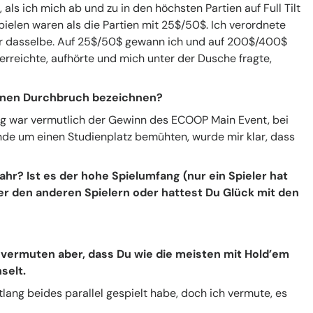
als ich mich ab und zu in den höchsten Partien auf Full Tilt
pielen waren als die Partien mit 25$/50$. Ich verordnete
mer dasselbe. Auf 25$/50$ gewann ich und auf 200$/400$
t erreichte, aufhörte und mich unter der Dusche fragte,
einen Durchbruch bezeichnen?
folg war vermutlich der Gewinn des ECOOP Main Event, bei
nde um einen Studienplatz bemühten, wurde mir klar, dass
ahr? Ist es der hohe Spielumfang (nur ein Spieler hat
er den anderen Spielern oder hattest Du Glück mit den
 vermuten aber, dass Du wie die meisten mit Hold’em
selt.
tlang beides parallel gespielt habe, doch ich vermute, es