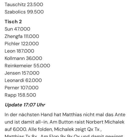
Tauschitz 23.500
Szabolics 99.500
Tisch 2
Sun 47.000
Zhengfa 111.000
Pichler 122.000
Leon 187.000
Kollmann 36.000
Reinkemeier 55.000
Jensen 157.000
Leonardi 62.000
Perner 107.000
Rapp 158.500
Update 17:07 Uhr
In der nächsten Hand hat Matthias nicht mal das Ante
und ist damit all-in. Am Button raist Norbert Michalek
auf 6.000. Alle folden, Michalek zeigt Qx Tx ,
Matthias Tx 8x . Am Flop 9x 9x Qx und damit gewinnt