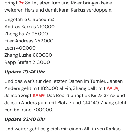
bringt
2
8x Tx , aber Turn und River bringen keine
weiteren Herz und damit kann Karkus verdoppeln.
Ungefähre Chipcounts:
Andras Karkus 210.000
Zheng Fa Ye 95.000
Eiler Andreas 252.000
Leon 400.000
Zhang Luzhe 660.000
Rapp Stefan 210.000
Update 23:45 Uhr
Und das war’s für den letzten Dänen im Turnier. Jensen
Anders geht mit 182.000 all-in, Zhang callt mit
A
J
,
Jensen zeigt
K
6
. Das Board bringt 5x Kx 2x 3x Ax und
Jensen Anders geht mit Platz 7 und €14.140. Zhang steht
nun bei rund 700.000.
Update 23:40 Uhr
Und weiter geht es gleich mit einem All-in von Karkus