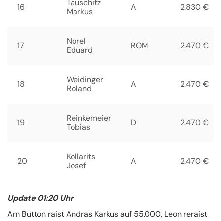
Tauschitz
16
A
2.830 €
Markus
Norel
17
ROM
2.470 €
Eduard
Weidinger
18
A
2.470 €
Roland
Reinkemeier
19
D
2.470 €
Tobias
Kollarits
20
A
2.470 €
Josef
Update 01:20 Uhr
Am Button raist Andras Karkus auf 55.000, Leon reraist