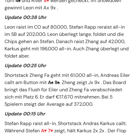
Turn
4
und River
8
werden gecheckt. Im Showdown
gewinnt Leon mit Ax 9x .
Update 00:38 Uhr
Leon raist im CO auf 80.000, Stefan Rapp reraist all-in
im SB auf 202.000. Leon überlegt lange, foldet und die
Chips gehen an Stefan. Danach raist Zhang auf 42.000,
Karkus geht mit 196.000 all-in. Auch Zhang überlegt und
foldet aber.
Update 00:25 Uhr
Shortstack Zheng Fa geht mit 61.000 all-in, Andreas Eiler
callt am Button mit
A
9
. Zheng zeigt Jx 9x . Das Board
bringt das Flush für Eiler und Zheng Fa verabschiedet
sich mit Platz 6. Er darf €17.670 mitnehmen. Bei 5
Spielern steigt der Average auf 372.000.
Update 00:15 Uhr
Stefan Rapp raist all-in, Shortstack Andras Karkus callt.
Während Stefan
A
7
zeigt, hält Karkus 2x 2x . Der Flop