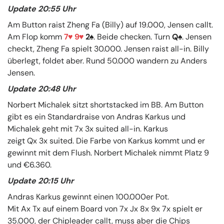
Update 20:55 Uhr
Am Button raist Zheng Fa (Billy) auf 19.000, Jensen callt.
Am Flop komm
7
9
2
. Beide checken. Turn
Q
. Jensen
checkt, Zheng Fa spielt 30.000. Jensen raist all-in. Billy
überlegt, foldet aber. Rund 50.000 wandern zu Anders
Jensen.
Update 20:48 Uhr
Norbert Michalek sitzt shortstacked im BB. Am Button
gibt es ein Standardraise von Andras Karkus und
Michalek geht mit 7x 3x suited all-in. Karkus
zeigt Qx 3x suited. Die Farbe von Karkus kommt und er
gewinnt mit dem Flush. Norbert Michalek nimmt Platz 9
und €6.360.
Update 20:15 Uhr
Andras Karkus gewinnt einen 100.000er Pot.
Mit Ax Tx auf einem Board von 7x Jx 8x 9x 7x spielt er
35.000, der Chipleader callt, muss aber die Chips