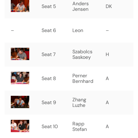
Anders
Seat 5
DK
Jensen
–
Seat 6
Leon
–
Szabolcs
Seat 7
H
Saskoey
Perner
Seat 8
A
Bernhard
Zhang
Seat 9
A
Luzhe
Rapp
Seat 10
A
Stefan