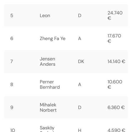
24.740
5
Leon
D
€
17.670
6
Zheng Fa Ye
A
€
Jensen
7
DK
14.140 €
Anders
Perner
10.600
8
A
Bernhard
€
Mihalek
9
D
6.360 €
Norbert
Sasköy
10
H
4.590 €