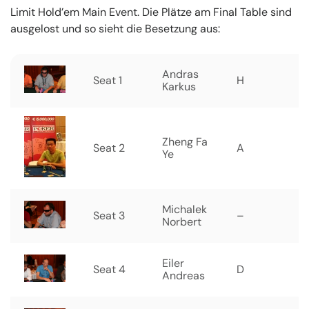
Limit Hold’em Main Event. Die Plätze am Final Table sind
ausgelost und so sieht die Besetzung aus:
Andras
Seat 1
H
Karkus
Zheng Fa
Seat 2
A
Ye
Michalek
Seat 3
–
Norbert
Eiler
Seat 4
D
Andreas