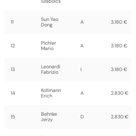
Szabolcs
Sun Yao
11
A
3.180 €
Dong
Pichler
12
A
3.180 €
Mario
Leonardi
13
I
3.180 €
Fabrizio
Kollmann
14
A
2.830 €
Erich
Behnke
15
D
2.830 €
Jerzy