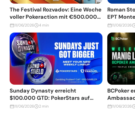
The Festival Rozvadov: Eine Woche
Roman Sto
voller Pokeraction mit €500.000
EPT Monte
GTD im Main Event
Heads-up-
11/06/2026
4 min
11/06/2026
Binder br
Sunday Dynasty erreicht
BCPoker er
$100.000 GTD: PokerStars auf
Ambassad
FanDuel wertet Wochenplan auf
Loeser
11/06/2026
2 min
11/06/2026