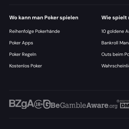
Wo kann man Poker spielen
Wie spielt
Reihenfolge Pokerhände
10 goldene A
Poker Apps
Bankroll Ma
Poker Regeln
Outs beim Po
Kostenlos Poker
Wahrscheinli