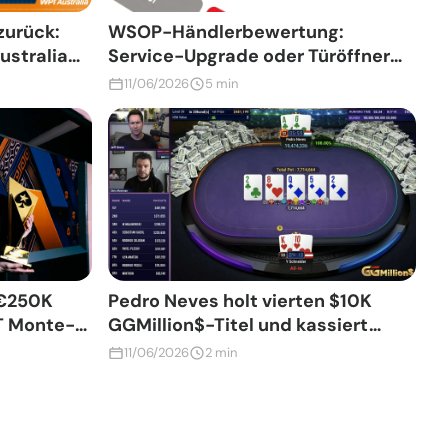
zurück:
WSOP-Händlerbewertung:
ustralia
Service-Upgrade oder Türöffner
mpionship
für Diskriminierung?
11/06/2026
5 min
 €250K
Pedro Neves holt vierten $10K
PT Monte-
GGMillion$-Titel und kassiert
ma
weitere $481.2K
11/06/2026
2 min