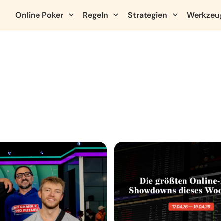
Online Poker
Regeln
Strategien
Werkzeu
Pokerseiten
Pokerregeln
Poker Strategie
Poker Rechner
Poker um Echtgeld
Reihenfolge der Poker-
Texas Holdem Strategien
Poker Tracker
Hände
Poker Bonus
Pokerpsychologie
Pokerbegriffe
Mobile Poker Apps
Bankroll-Management
Texas Hold’em
Kostenlos Poker
Preflop-Strategie beim
Poker