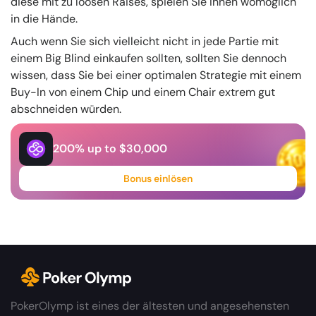
diese mit zu loosen Raises, spielen Sie Ihnen womöglich
in die Hände.
Auch wenn Sie sich vielleicht nicht in jede Partie mit
einem Big Blind einkaufen sollten, sollten Sie dennoch
wissen, dass Sie bei einer optimalen Strategie mit einem
Buy-In von einem Chip und einem Chair extrem gut
abschneiden würden.
200% up to $30,000
Bonus einlösen
PokerOlymp ist eines der ältesten und angesehensten