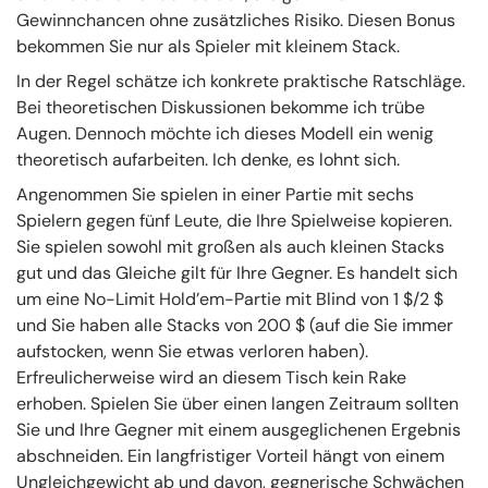
Gewinnchancen ohne zusätzliches Risiko. Diesen Bonus
bekommen Sie nur als Spieler mit kleinem Stack.
In der Regel schätze ich konkrete praktische Ratschläge.
Bei theoretischen Diskussionen bekomme ich trübe
Augen. Dennoch möchte ich dieses Modell ein wenig
theoretisch aufarbeiten. Ich denke, es lohnt sich.
Angenommen Sie spielen in einer Partie mit sechs
Spielern gegen fünf Leute, die Ihre Spielweise kopieren.
Sie spielen sowohl mit großen als auch kleinen Stacks
gut und das Gleiche gilt für Ihre Gegner. Es handelt sich
um eine No-Limit Hold’em-Partie mit Blind von 1 $/2 $
und Sie haben alle Stacks von 200 $ (auf die Sie immer
aufstocken, wenn Sie etwas verloren haben).
Erfreulicherweise wird an diesem Tisch kein Rake
erhoben. Spielen Sie über einen langen Zeitraum sollten
Sie und Ihre Gegner mit einem ausgeglichenen Ergebnis
abschneiden. Ein langfristiger Vorteil hängt von einem
Ungleichgewicht ab und davon, gegnerische Schwächen