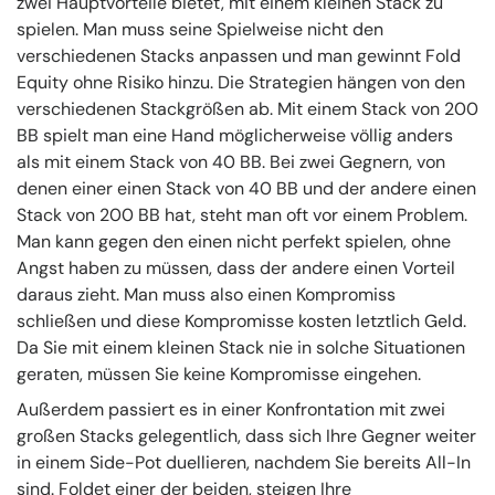
zwei Hauptvorteile bietet, mit einem kleinen Stack zu
spielen. Man muss seine Spielweise nicht den
verschiedenen Stacks anpassen und man gewinnt Fold
Equity ohne Risiko hinzu. Die Strategien hängen von den
verschiedenen Stackgrößen ab. Mit einem Stack von 200
BB spielt man eine Hand möglicherweise völlig anders
als mit einem Stack von 40 BB. Bei zwei Gegnern, von
denen einer einen Stack von 40 BB und der andere einen
Stack von 200 BB hat, steht man oft vor einem Problem.
Man kann gegen den einen nicht perfekt spielen, ohne
Angst haben zu müssen, dass der andere einen Vorteil
daraus zieht. Man muss also einen Kompromiss
schließen und diese Kompromisse kosten letztlich Geld.
Da Sie mit einem kleinen Stack nie in solche Situationen
geraten, müssen Sie keine Kompromisse eingehen.
Außerdem passiert es in einer Konfrontation mit zwei
großen Stacks gelegentlich, dass sich Ihre Gegner weiter
in einem Side-Pot duellieren, nachdem Sie bereits All-In
sind. Foldet einer der beiden, steigen Ihre