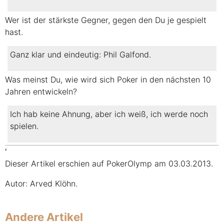
Wer ist der stärkste Gegner, gegen den Du je gespielt
hast.
Ganz klar und eindeutig: Phil Galfond.
Was meinst Du, wie wird sich Poker in den nächsten 10
Jahren entwickeln?
Ich hab keine Ahnung, aber ich weiß, ich werde noch
spielen.
'
Dieser Artikel erschien auf PokerOlymp am 03.03.2013.
Autor: Arved Klöhn.
Andere Artikel