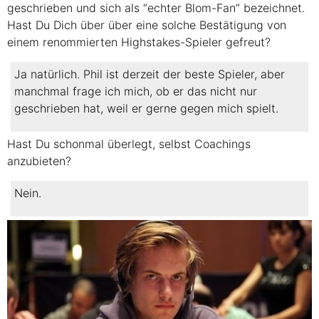
geschrieben und sich als “echter Blom-Fan” bezeichnet.
Hast Du Dich über über eine solche Bestätigung von
einem renommierten Highstakes-Spieler gefreut?
Ja natürlich. Phil ist derzeit der beste Spieler, aber
manchmal frage ich mich, ob er das nicht nur
geschrieben hat, weil er gerne gegen mich spielt.
Hast Du schonmal überlegt, selbst Coachings
anzubieten?
Nein.