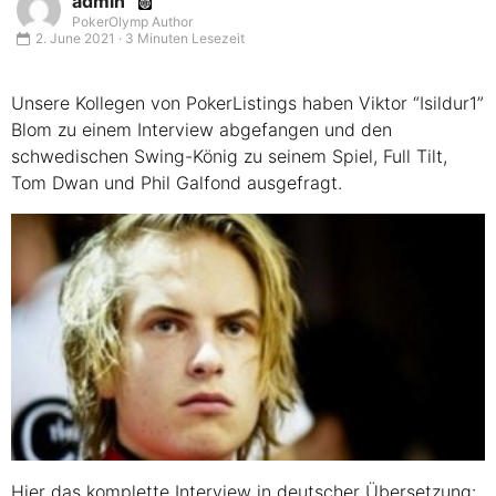
admin
PokerOlymp Author
2. June 2021 · 3 Minuten Lesezeit
Unsere Kollegen von PokerListings haben Viktor “Isildur1”
Blom zu einem Interview abgefangen und den
schwedischen Swing-König zu seinem Spiel, Full Tilt,
Tom Dwan und Phil Galfond ausgefragt.
Hier das komplette Interview in deutscher Übersetzung: