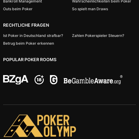
Bankroll Management
Wahrscheinlichkeiten beim Poker
Outs beim Poker
So spielt man Draws
RECHTLICHE FRAGEN
Ist Poker in Deutschland strafbar?
Zahlen Pokerspieler Steuern?
Betrug beim Poker erkennen
POPULAR POKER ROOMS