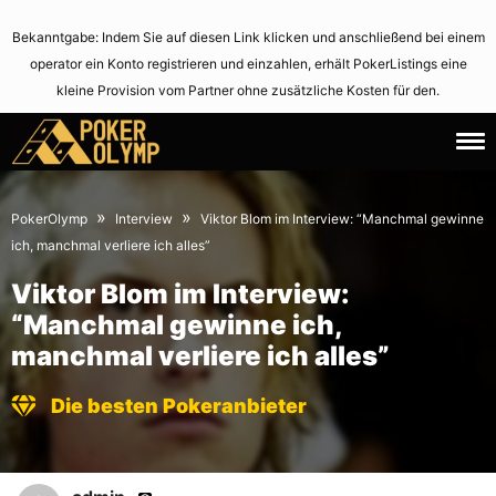
Bekanntgabe: Indem Sie auf diesen Link klicken und anschließend bei einem
operator ein Konto registrieren und einzahlen, erhält PokerListings eine
kleine Provision vom Partner ohne zusätzliche Kosten für den.
3.
June
March
2,
»
»
PokerOlymp
Interview
Viktor Blom im Interview: “Manchmal gewinne
2013
2021
ich, manchmal verliere ich alles”
Viktor Blom im Interview:
“Manchmal gewinne ich,
manchmal verliere ich alles”
Die besten Pokeranbieter