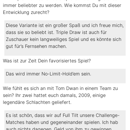
immer beliebter zu werden. Wie kommst Du mit dieser
Entwicklung zurecht?
Diese Variante ist ein großer Spaß und ich freue mich,
dass sie so beliebt ist. Triple Draw ist auch für
Zuschauer kein langweiliges Spiel und es könnte sich
gut für’s Fernsehen machen.
Was ist zur Zeit Dein favorisiertes Spiel?
Das wird immer No-Limit-Hold’em sein.
Wie fühlt es sich an mit Tom Dwan in einem Team zu
sein? Ihr zwei hattet euch damals, 2009, einige
legendäre Schlachten geliefert.
Es ist schön, dass wir auf Full Tilt unsere Challenge-
Matches haben und gegeneinander spielen. Ich hab
auch nichts dagegen, Geld von ihm zu gewinnen.