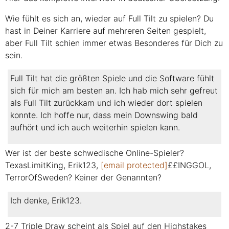
Wie fühlt es sich an, wieder auf Full Tilt zu spielen? Du
hast in Deiner Karriere auf mehreren Seiten gespielt,
aber Full Tilt schien immer etwas Besonderes für Dich zu
sein.
Full Tilt hat die größten Spiele und die Software fühlt
sich für mich am besten an. Ich hab mich sehr gefreut
als Full Tilt zurückkam und ich wieder dort spielen
konnte. Ich hoffe nur, dass mein Downswing bald
aufhört und ich auch weiterhin spielen kann.
Wer ist der beste schwedische Online-Spieler?
TexasLimitKing, Erik123,
[email protected]
££INGGOL,
TerrorOfSweden? Keiner der Genannten?
Ich denke, Erik123.
2-7 Triple Draw scheint als Spiel auf den Highstakes