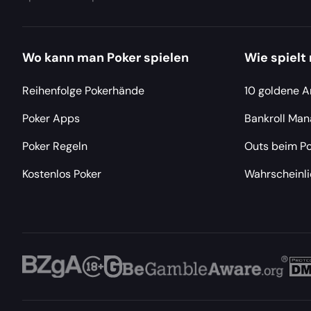
Wo kann man Poker spielen
Wie spielt
Reihenfolge Pokerhände
10 goldene A
Poker Apps
Bankroll Ma
Poker Regeln
Outs beim Po
Kostenlos Poker
Wahrscheinli