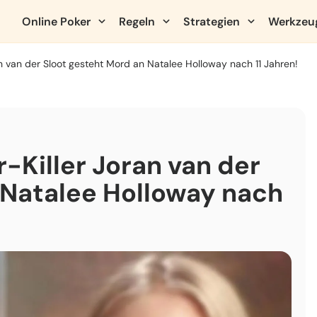
Online Poker
Regeln
Strategien
Werkzeu
an van der Sloot gesteht Mord an Natalee Holloway nach 11 Jahren!
Pokerseiten
Pokerregeln
Poker Strategie
Poker Rechner
Poker um Echtgeld
Reihenfolge der Poker-
Texas Holdem Strategien
Poker Tracker
Hände
Poker Bonus
Pokerpsychologie
Pokerbegriffe
-Killer Joran van der
Mobile Poker Apps
Bankroll-Management
Texas Hold’em
 Natalee Holloway nach
Kostenlos Poker
Preflop-Strategie beim
Poker