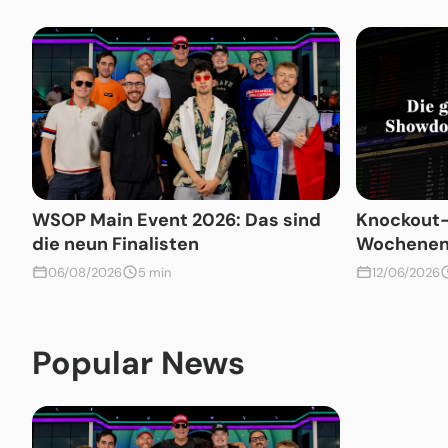
WSOP Main Event 2026: Das sind
Knockout
die neun Finalisten
Wochenend
Turniere a
06/08/2026
5 min
12/06/2026
und ACR
Popular News