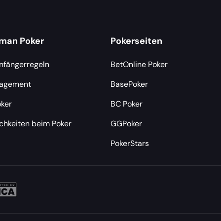
 man Poker
Pokerseiten
nfängerregeln
BetOnline Poker
nagement
BasePoker
ker
BC Poker
chkeiten beim Poker
GGPoker
PokerStars