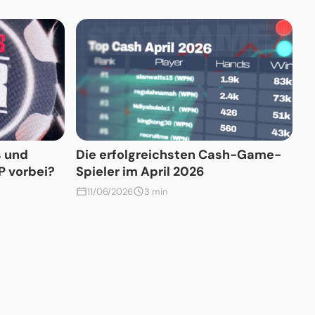
s und
Die erfolgreichsten Cash-Game-
P vorbei?
Spieler im April 2026
11/06/2026
3 min