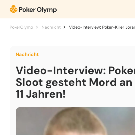
PokerOlymp
Nachricht
Video-Interview: Poker-Killer Jor
Nachricht
Video-Interview: Poker
Sloot gesteht Mord an
11 Jahren!