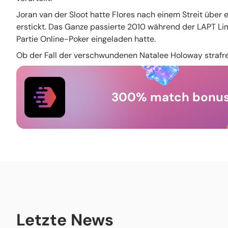
Joran van der Sloot hatte Flores nach einem Streit über
erstickt. Das Ganze passierte 2010 während der LAPT Lim
Partie Online-Poker eingeladen hatte.
Ob der Fall der verschwundenen Natalee Holoway strafrech
300% match bonus 
Letzte News