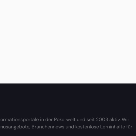
ormationsportale in der Pokerwelt und seit 2003 aktiv. Wir
onusangebote, Branchennews und kostenlose Lerninhalte für