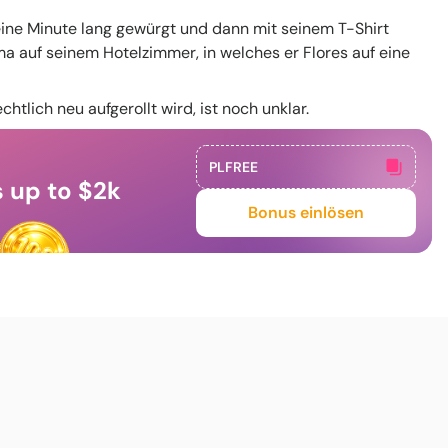
 eine Minute lang gewürgt und dann mit seinem T-Shirt
a auf seinem Hotelzimmer, in welches er Flores auf eine
tlich neu aufgerollt wird, ist noch unklar.
PLFREE
up to $2k
Kopiert!
Bonus einlösen