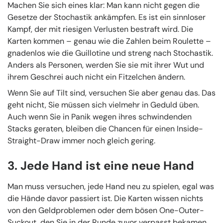
Machen Sie sich eines klar: Man kann nicht gegen die
Gesetze der Stochastik ankämpfen. Es ist ein sinnloser
Kampf, der mit riesigen Verlusten bestraft wird. Die
Karten kommen – genau wie die Zahlen beim Roulette –
gnadenlos wie die Guillotine und streng nach Stochastik.
Anders als Personen, werden Sie sie mit ihrer Wut und
ihrem Geschrei auch nicht ein Fitzelchen ändern.
Wenn Sie auf Tilt sind, versuchen Sie aber genau das. Das
geht nicht, Sie müssen sich vielmehr in Geduld üben.
Auch wenn Sie in Panik wegen ihres schwindenden
Stacks geraten, bleiben die Chancen für einen Inside-
Straight-Draw immer noch gleich gering.
3. Jede Hand ist eine neue Hand
Man muss versuchen, jede Hand neu zu spielen, egal was
die Hände davor passiert ist. Die Karten wissen nichts
von den Geldproblemen oder dem bösen One-Outer-
Suckout, den Sie in der Runde zuvor verpasst bekamen.