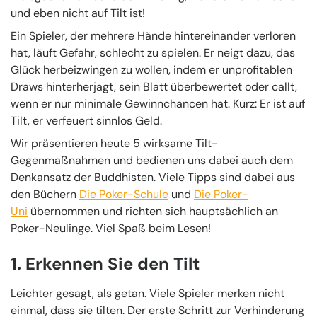
und eben nicht auf Tilt ist!
Ein Spieler, der mehrere Hände hintereinander verloren
hat, läuft Gefahr, schlecht zu spielen. Er neigt dazu, das
Glück herbeizwingen zu wollen, indem er unprofitablen
Draws hinterherjagt, sein Blatt überbewertet oder callt,
wenn er nur minimale Gewinnchancen hat. Kurz: Er ist auf
Tilt, er verfeuert sinnlos Geld.
Wir präsentieren heute 5 wirksame Tilt-
Gegenmaßnahmen und bedienen uns dabei auch dem
Denkansatz der Buddhisten. Viele Tipps sind dabei aus
den Büchern
Die Poker-Schule
und
Die Poker-
Uni
übernommen und richten sich hauptsächlich an
Poker-Neulinge. Viel Spaß beim Lesen!
1. Erkennen Sie den Tilt
Leichter gesagt, als getan. Viele Spieler merken nicht
einmal, dass sie tilten. Der erste Schritt zur Verhinderung