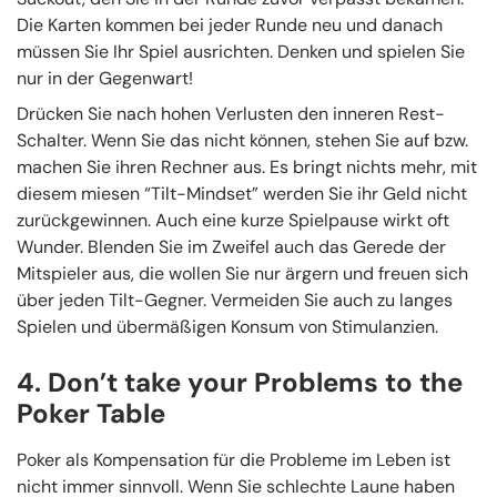
Die Karten kommen bei jeder Runde neu und danach
müssen Sie Ihr Spiel ausrichten. Denken und spielen Sie
nur in der Gegenwart!
Drücken Sie nach hohen Verlusten den inneren Rest-
Schalter. Wenn Sie das nicht können, stehen Sie auf bzw.
machen Sie ihren Rechner aus. Es bringt nichts mehr, mit
diesem miesen “Tilt-Mindset” werden Sie ihr Geld nicht
zurückgewinnen. Auch eine kurze Spielpause wirkt oft
Wunder. Blenden Sie im Zweifel auch das Gerede der
Mitspieler aus, die wollen Sie nur ärgern und freuen sich
über jeden Tilt-Gegner. Vermeiden Sie auch zu langes
Spielen und übermäßigen Konsum von Stimulanzien.
4. Don’t take your Problems to the
Poker Table
Poker als Kompensation für die Probleme im Leben ist
nicht immer sinnvoll. Wenn Sie schlechte Laune haben