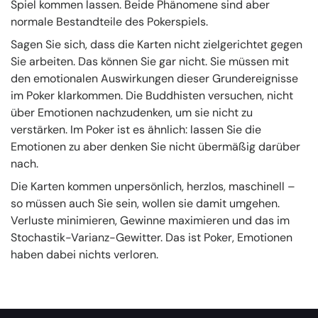
Spiel kommen lassen. Beide Phänomene sind aber
normale Bestandteile des Pokerspiels.
Sagen Sie sich, dass die Karten nicht zielgerichtet gegen
Sie arbeiten. Das können Sie gar nicht. Sie müssen mit
den emotionalen Auswirkungen dieser Grundereignisse
im Poker klarkommen. Die Buddhisten versuchen, nicht
über Emotionen nachzudenken, um sie nicht zu
verstärken. Im Poker ist es ähnlich: lassen Sie die
Emotionen zu aber denken Sie nicht übermäßig darüber
nach.
Die Karten kommen unpersönlich, herzlos, maschinell –
so müssen auch Sie sein, wollen sie damit umgehen.
Verluste minimieren, Gewinne maximieren und das im
Stochastik-Varianz-Gewitter. Das ist Poker, Emotionen
haben dabei nichts verloren.