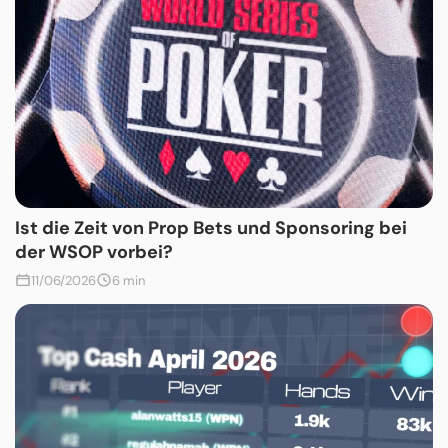
Ist die Zeit von Prop Bets und Sponsoring bei
der WSOP vorbei?
11/06/2026
6 min