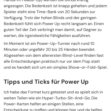
angezogen. Die Bedenkzeit ist knapp gehalten und jedem
Spieler steht eine Time-Bank von 20 Sekunden zur
Verfügung. Trotz der hohen Blinds und der geringen
Bedenkzeit fühlt sich Power Up recht langsam an. Einen
guten Teil der Zeit verbringt man damit, auf Gegner zu
warten, die irgendwelche Fähigkeiten ausführen.
Im Moment ist ein Power-Up-Turnier nach rund 10
Minuten oder ungefähr 20 bis 25 Händen beendet.
Abgesehen von dem allerersten Blind-Level finden fast
alle Entscheidungen praktisch nur vor dem Flop statt
und es handelt sich um ein simples Shove-or-Fold-Spiel.
Tipps und Ticks für Power Up
Ich habe das Format kurz getestet und es spielt sich in
weiten Teilen wie ein Hyper-Turbo-Sit-And-Go. Die
Power-Karten helfen an einigen Stellen, eine
Entscheidung zu treffen und können hier und da helfen,