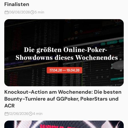
Finalisten
06/08/2026
5 min
Knockout-Action am Wochenende: Die besten
Bounty-Turniere auf GGPoker, PokerStars und
ACR
12/06/2026
4 min