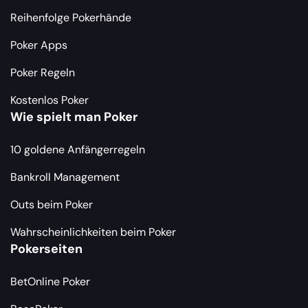
Reihenfolge Pokerhände
Poker Apps
Poker Regeln
Kostenlos Poker
Wie spielt man Poker
10 goldene Anfängerregeln
Bankroll Management
Outs beim Poker
Wahrscheinlichkeiten beim Poker
Pokerseiten
BetOnline Poker