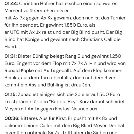
01:44:
Christian Höfner hatte schon einen schweren
Moment zu überstehen, als er
mit Ax 7x gegen Ax Kx gewann, doch nun ist das Turnier
für ihn beendet. Er gewinnt 1.850 Euro, als
er UTG mit Ax Jx raist und der Big Blind pusht. Der Big
Blind hat Könige und gewinnt nach Christians Call die
Hand.
01:31:
Dieter Bühling belegt Rang 6 und gewinnt 1.250
Euro. Er geht vor dem Flop mit 7x 7x All-In und wird von
Ronald Köpke mit Ax Tx gecallt. Auf dem Flop kommen
Blanks, auf dem Turn ebenfalls, doch auf dem River
kommt ein Ass und Bühling ist draußen.
01:15:
Zunächst einigen sich die Spieler auf 500 Euro
Trostprämie für den “Bubble Boy”. Kurz darauf scheidet
Meyer mit Ax Tx gegen Kostas’ Neunen aus.
00:36:
Bitteres Aus für Kirst. Er pusht mit Kx 8x und
bekommt einen Caller mit dem Big Blind Meyer. Der hält
eigentlich optimale 8x 7x , trifft aber die Sieben und