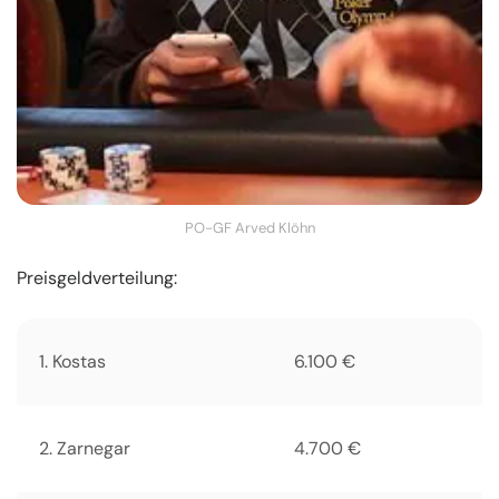
PO-GF Arved Klöhn
Preisgeldverteilung:
1. Kostas
6.100 €
2. Zarnegar
4.700 €