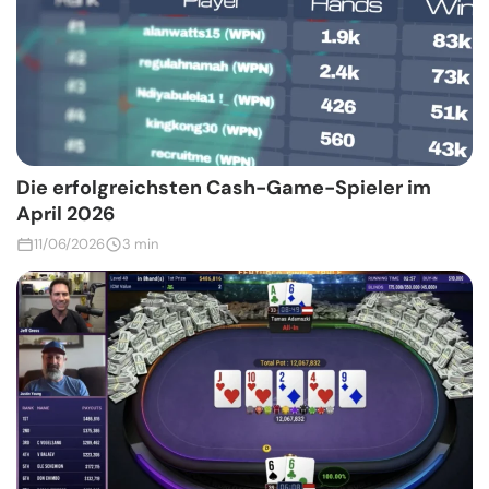
Die erfolgreichsten Cash-Game-Spieler im
April 2026
11/06/2026
3 min