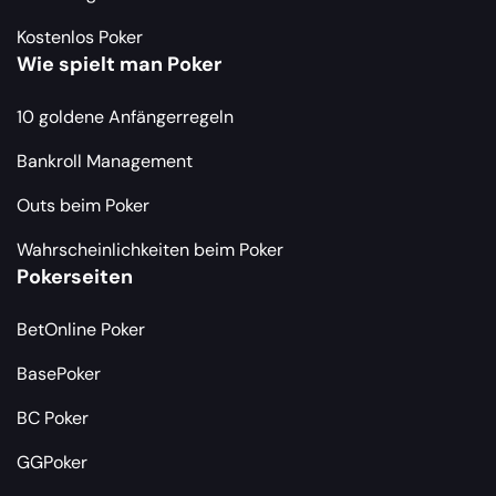
Kostenlos Poker
Wie spielt man Poker
10 goldene Anfängerregeln
Bankroll Management
Outs beim Poker
Wahrscheinlichkeiten beim Poker
Pokerseiten
BetOnline Poker
BasePoker
BC Poker
GGPoker