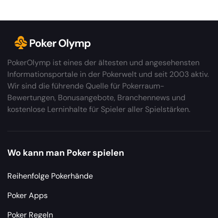
PokerOlymp ist eines der ältesten und angesehensten
Informationsportale in der Pokerwelt und seit 2003 aktiv.
Wir sind die führende Quelle für Pokerraum-
Bewertungen, Bonusangebote, Branchennews und
kostenlose Lerninhalte für Spieler aller Spielstärken.
Wo kann man Poker spielen
Reihenfolge Pokerhände
Poker Apps
Poker Regeln