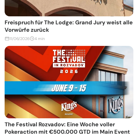
Freispruch für The Lodge: Grand Jury weist alle
Vorwürfe zurück
11/06/2026
4 min
The Festival Rozvadov: Eine Woche voller
Pokeraction mit €500.000 GTD im Main Event