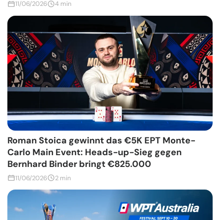
11/06/2026
4 min
Roman Stoica gewinnt das €5K EPT Monte-
Carlo Main Event: Heads-up-Sieg gegen
Bernhard Binder bringt €825.000
11/06/2026
2 min