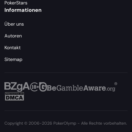
PokerStars
Informationen
Über uns
Autoren
Kontakt
Sitemap
Copyright © 2006-2026 PokerOlymp - Alle Rechte vorbehalten.