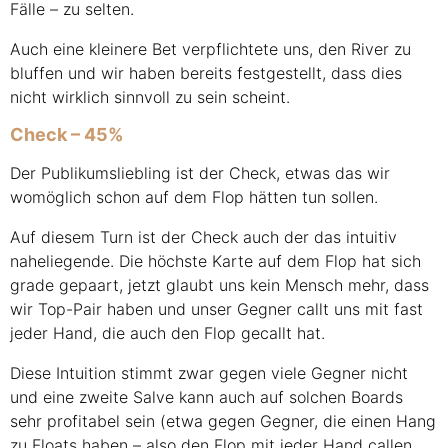
Fälle – zu selten.
Auch eine kleinere Bet verpflichtete uns, den River zu
bluffen und wir haben bereits festgestellt, dass dies
nicht wirklich sinnvoll zu sein scheint.
Check – 45%
Der Publikumsliebling ist der Check, etwas das wir
womöglich schon auf dem Flop hätten tun sollen.
Auf diesem Turn ist der Check auch der das intuitiv
naheliegende. Die höchste Karte auf dem Flop hat sich
grade gepaart, jetzt glaubt uns kein Mensch mehr, dass
wir Top-Pair haben und unser Gegner callt uns mit fast
jeder Hand, die auch den Flop gecallt hat.
Diese Intuition stimmt zwar gegen viele Gegner nicht
und eine zweite Salve kann auch auf solchen Boards
sehr profitabel sein (etwa gegen Gegner, die einen Hang
zu Floats haben – also den Flop mit jeder Hand callen,