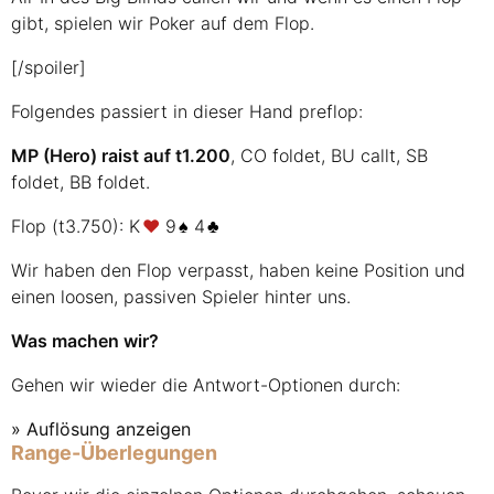
gibt, spielen wir Poker auf dem Flop.
[/spoiler]
Folgendes passiert in dieser Hand preflop:
MP (Hero) raist auf t1.200
, CO foldet, BU callt, SB
foldet, BB foldet.
Flop (t3.750): K
♥
9
♠
4
♣
Wir haben den Flop verpasst, haben keine Position und
einen loosen, passiven Spieler hinter uns.
Was machen wir?
Gehen wir wieder die Antwort-Optionen durch:
» Auflösung anzeigen
Range-Überlegungen