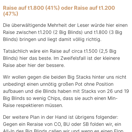
Raise auf t1.800 (41%) oder Raise auf t1.200
(47%)
Die überwältigende Mehrheit der Leser würde hier einen
Raise zwischen t1.200 (2 Big Blinds) und t1.800 (3 Big
Blinds) bringen und liegt damit völlig richtig.
Tatsächlich wäre ein Raise auf circa t1.500 (2,5 Big
Blinds) hier das beste. Im Zweifelsfall ist der kleinere
Raise aber hier der bessere.
Wir wollen gegen die beiden Big Stacks hinter uns nicht
unbedingt einen unnötig großen Pot ohne Position
aufbauen und die Blinds haben mit Stacks von 26 und 19
Big Blinds so wenig Chips, dass sie auch einen Min-
Raise respektieren müssen.
Der weitere Plan in der Hand ist übrigens folgender:
Gegen ein Reraise von CO, BU oder SB folden wir, ein
All-In des Big Blinds callen wir und wenn es einen Flop