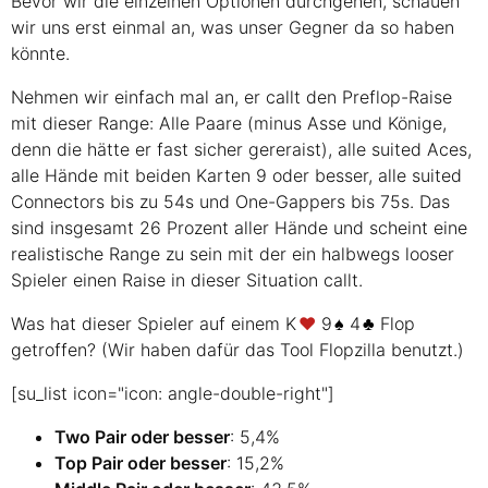
Bevor wir die einzelnen Optionen durchgehen, schauen
wir uns erst einmal an, was unser Gegner da so haben
könnte.
Nehmen wir einfach mal an, er callt den Preflop-Raise
mit dieser Range: Alle Paare (minus Asse und Könige,
denn die hätte er fast sicher gereraist), alle suited Aces,
alle Hände mit beiden Karten 9 oder besser, alle suited
Connectors bis zu 54s und One-Gappers bis 75s. Das
sind insgesamt 26 Prozent aller Hände und scheint eine
realistische Range zu sein mit der ein halbwegs looser
Spieler einen Raise in dieser Situation callt.
Was hat dieser Spieler auf einem K
♥
9
♠
4
♣
Flop
getroffen? (Wir haben dafür das Tool Flopzilla benutzt.)
[su_list icon="icon: angle-double-right"]
Two Pair oder besser
: 5,4%
Top Pair oder besser
: 15,2%