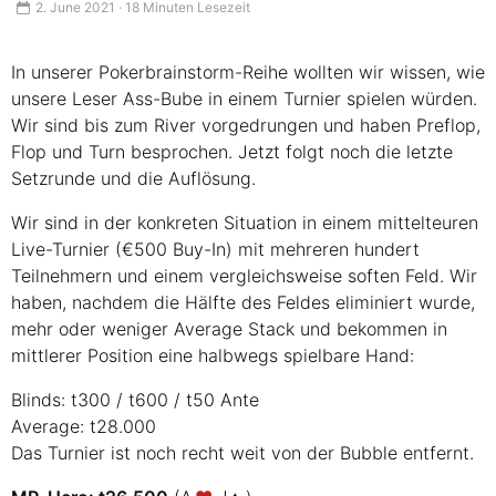
2. June 2021 · 18 Minuten Lesezeit
In unserer Pokerbrainstorm-Reihe wollten wir wissen, wie
unsere Leser Ass-Bube in einem Turnier spielen würden.
Wir sind bis zum River vorgedrungen und haben Preflop,
Flop und Turn besprochen. Jetzt folgt noch die letzte
Setzrunde und die Auflösung.
Wir sind in der konkreten Situation in einem mittelteuren
Live-Turnier (€500 Buy-In) mit mehreren hundert
Teilnehmern und einem vergleichsweise soften Feld. Wir
haben, nachdem die Hälfte des Feldes eliminiert wurde,
mehr oder weniger Average Stack und bekommen in
mittlerer Position eine halbwegs spielbare Hand:
Blinds: t300 / t600 / t50 Ante
Average: t28.000
Das Turnier ist noch recht weit von der Bubble entfernt.