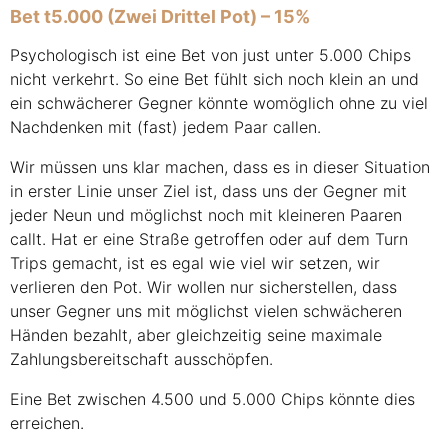
Bet t5.000 (Zwei Drittel Pot) – 15%
Psychologisch ist eine Bet von just unter 5.000 Chips
nicht verkehrt. So eine Bet fühlt sich noch klein an und
ein schwächerer Gegner könnte womöglich ohne zu viel
Nachdenken mit (fast) jedem Paar callen.
Wir müssen uns klar machen, dass es in dieser Situation
in erster Linie unser Ziel ist, dass uns der Gegner mit
jeder Neun und möglichst noch mit kleineren Paaren
callt. Hat er eine Straße getroffen oder auf dem Turn
Trips gemacht, ist es egal wie viel wir setzen, wir
verlieren den Pot. Wir wollen nur sicherstellen, dass
unser Gegner uns mit möglichst vielen schwächeren
Händen bezahlt, aber gleichzeitig seine maximale
Zahlungsbereitschaft ausschöpfen.
Eine Bet zwischen 4.500 und 5.000 Chips könnte dies
erreichen.