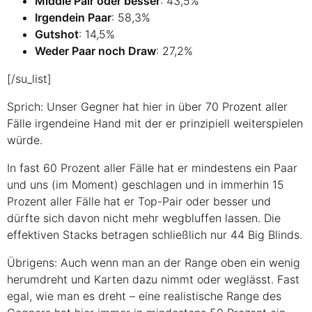
Middle Pair oder besser
: 43,5%
Irgendein Paar
: 58,3%
Gutshot
: 14,5%
Weder Paar noch Draw
: 27,2%
[/su_list]
Sprich: Unser Gegner hat hier in über 70 Prozent aller
Fälle irgendeine Hand mit der er prinzipiell weiterspielen
würde.
In fast 60 Prozent aller Fälle hat er mindestens ein Paar
und uns (im Moment) geschlagen und in immerhin 15
Prozent aller Fälle hat er Top-Pair oder besser und
dürfte sich davon nicht mehr wegbluffen lassen. Die
effektiven Stacks betragen schließlich nur 44 Big Blinds.
Übrigens: Auch wenn man an der Range oben ein wenig
herumdreht und Karten dazu nimmt oder weglässt. Fast
egal, wie man es dreht – eine realistische Range des