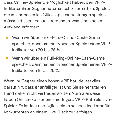
dass Online-Spieler die Möglichkeit haben, den VPIP-
Indikator ihrer Gegner automatisch zu ermitteln. Spieler,
die in landbasierten Glücksspieleinrichtungen spielen,
müssen diesen manuell berechnen, was einen hohen
Aufwand erfordert.
Wenn wir über ein 6-Max-Online-Cash-Game
sprechen, dann hat ein typischer Spieler einen VPIP-
Indikator von 20 bis 25 %.
Wenn wir über ein Full-Ring-Online-Cash-Game
sprechen, dann hat ein typischer Spieler einen VPIP-
Indikator von 15 bis 25 %.
Wenn Ihr Gegner einen hohen VPIP hat, deutet dies
darauf hin, dass er anfälliger ist und Sie seiner starken
Hand daher nicht vertrauen sollten. Normalerweise
haben Online-Spieler eine niedrigere VPIP-Rate als Live-
Spieler. Es ist fast unmöglich, einen solchen Indikator für
Konkurrenten an einem Live-Tisch zu verfolgen.