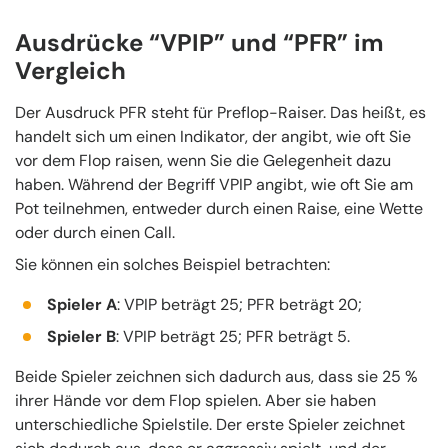
Ausdrücke “VPIP” und “PFR” im
Vergleich
Der Ausdruck PFR steht für Preflop-Raiser. Das heißt, es
handelt sich um einen Indikator, der angibt, wie oft Sie
vor dem Flop raisen, wenn Sie die Gelegenheit dazu
haben. Während der Begriff VPIP angibt, wie oft Sie am
Pot teilnehmen, entweder durch einen Raise, eine Wette
oder durch einen Call.
Sie können ein solches Beispiel betrachten:
Spieler A
: VPIP beträgt 25; PFR beträgt 20;
Spieler B
: VPIP beträgt 25; PFR beträgt 5.
Beide Spieler zeichnen sich dadurch aus, dass sie 25 %
ihrer Hände vor dem Flop spielen. Aber sie haben
unterschiedliche Spielstile. Der erste Spieler zeichnet