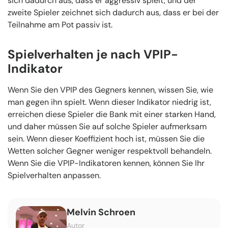
sich dadurch aus, dass er aggressiv spielt, und der
zweite Spieler zeichnet sich dadurch aus, dass er bei der
Teilnahme am Pot passiv ist.
Spielverhalten je nach VPIP-
Indikator
Wenn Sie den VPIP des Gegners kennen, wissen Sie, wie
man gegen ihn spielt. Wenn dieser Indikator niedrig ist,
erreichen diese Spieler die Bank mit einer starken Hand,
und daher müssen Sie auf solche Spieler aufmerksam
sein. Wenn dieser Koeffizient hoch ist, müssen Sie die
Wetten solcher Gegner weniger respektvoll behandeln.
Wenn Sie die VPIP-Indikatoren kennen, können Sie Ihr
Spielverhalten anpassen.
Melvin Schroen
Autor