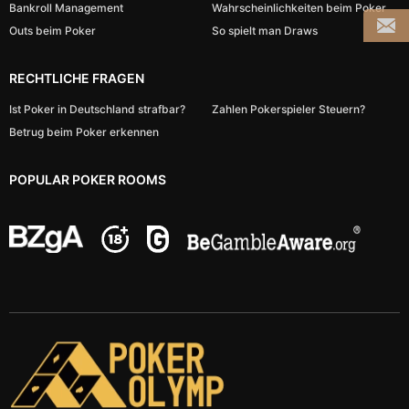
Bankroll Management
Wahrscheinlichkeiten beim Poker
Outs beim Poker
So spielt man Draws
RECHTLICHE FRAGEN
Ist Poker in Deutschland strafbar?
Zahlen Pokerspieler Steuern?
Betrug beim Poker erkennen
POPULAR POKER ROOMS