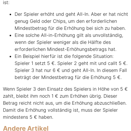
ist:
Der Spieler erhöht und geht All-In. Aber er hat nicht
genug Geld oder Chips, um den erforderlichen
Mindestbetrag für die Erhöhung bei sich zu haben.
Eine solche All-in-Erhöhung gilt als unvollständig,
wenn der Spieler weniger als die Hälfte des
erforderlichen Mindest-Erhöhungsbetrags hat.
Ein Beispiel hierfür ist die folgende Situation:
Spieler 1 setzt 5 €. Spieler 2 geht mit und callt 5 €.
Spieler 3 hat nur 6 € und geht All-In. In diesem Fall
beträgt der Mindestbetrag für die Erhöhung 5 €.
Wenn Spieler 3 den Einsatz des Spielers in Höhe von 5 €
zahlt, bleibt ihm noch 1 € zum Erhöhen übrig. Dieser
Betrag reicht nicht aus, um die Erhöhung abzuschließen.
Damit die Erhöhung vollständig ist, muss der Spieler
mindestens 5 € haben.
Andere Artikel