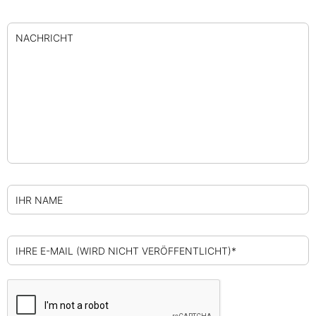
NACHRICHT
IHR NAME
IHRE E-MAIL (WIRD NICHT VERÖFFENTLICHT)*