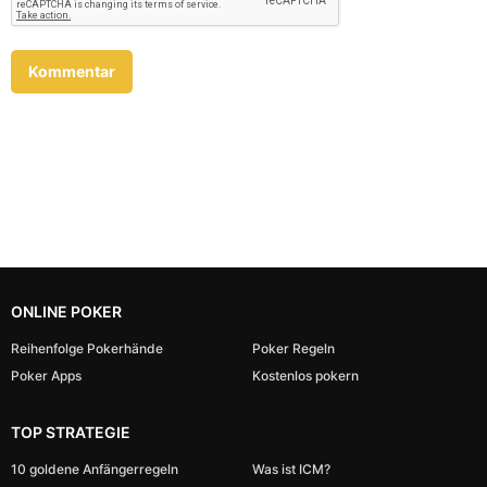
ONLINE POKER
Reihenfolge Pokerhände
Poker Regeln
Poker Apps
Kostenlos pokern
TOP STRATEGIE
10 goldene Anfängerregeln
Was ist ICM?